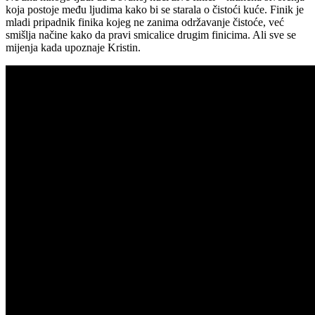
koja postoje među ljudima kako bi se starala o čistoći kuće. Finik je
mladi pripadnik finika kojeg ne zanima održavanje čistoće, već
smišlja načine kako da pravi smicalice drugim finicima. Ali sve se
mijenja kada upoznaje Kristin.