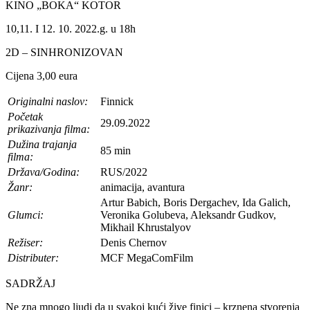
KINO „BOKA“ KOTOR
10,11. I 12. 10. 2022.g. u 18h
2D – SINHRONIZOVAN
Cijena 3,00 eura
Originalni naslov:
Finnick
Početak
29.09.2022
prikazivanja filma:
Dužina trajanja
85 min
filma:
Država/Godina:
RUS/2022
Žanr:
animacija, avantura
Artur Babich, Boris Dergachev, Ida Galich,
Glumci:
Veronika Golubeva, Aleksandr Gudkov,
Mikhail Khrustalyov
Režiser:
Denis Chernov
Distributer:
MCF MegaComFilm
SADRŽAJ
Ne zna mnogo ljudi da u svakoj kući žive finici – krznena stvorenja