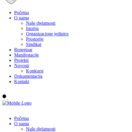
Početna
O nama
Naše djelatnosti
Istorija
Organizacione jedinice
Prostorije
Sindikat
Repertoar
Manifestacije
Projekti
Novosti
Konkursi
Dokumentacija
Kontakt
Buy tickets
Početna
O nama
Naše djelatnosti