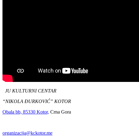
JU KULTURNI CENTAR
“NIKOLA ĐURKOVIĆ” KOTOR
Obala bb, 85330 Kotor,
Crna Gora
organizacija@kckotor.me