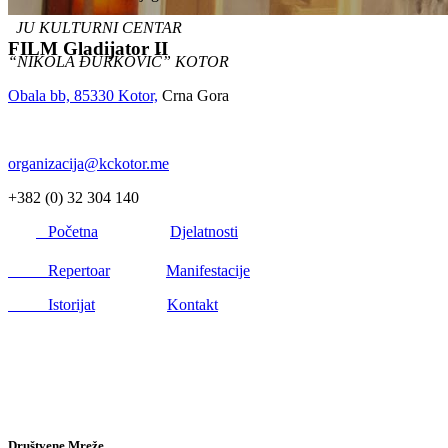
JU KULTURNI CENTAR
FILM Gladijator II
“NIKOLA ĐURKOVIĆ” KOTOR
Obala bb, 85330 Kotor,
Crna Gora
organizacija@kckotor.me
+382 (0) 32 304 140
Početna
Djelatnosti
Repertoar
Manifestacije
Istorijat
Kontakt
Društvene Mreže