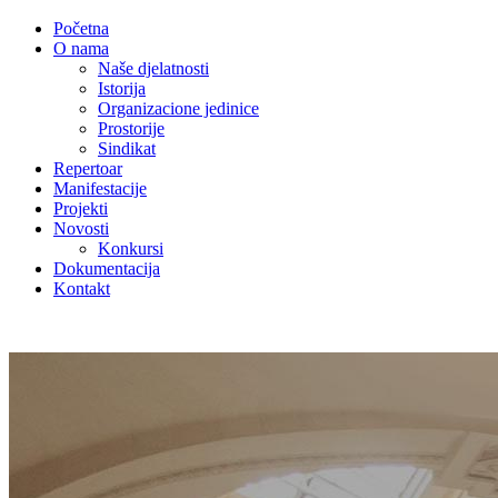
Početna
O nama
Naše djelatnosti
Istorija
Organizacione jedinice
Prostorije
Sindikat
Repertoar
Manifestacije
Projekti
Novosti
Konkursi
Dokumentacija
Kontakt