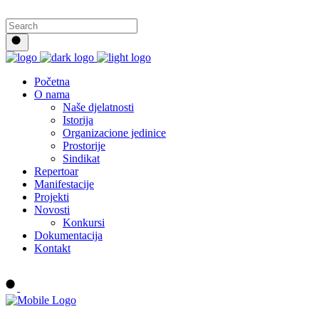
Početna
O nama
Naše djelatnosti
Istorija
Organizacione jedinice
Prostorije
Sindikat
Repertoar
Manifestacije
Projekti
Novosti
Konkursi
Dokumentacija
Kontakt