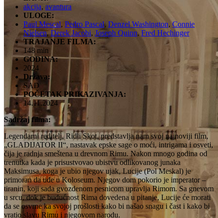
akcija
,
avantura
ULOGE:
Paul Mescal
,
Pedro Pascal
,
Denzel Washington
,
Connie
Nielsen
,
Derek Jacobi
,
Joseph Quinn
,
Fred Hechinger
TRAJANJE FILMA:
148 min
GODINA:
2024
Država:
SAD
POČETAK PRIKAZIVANJA:
14.11.2024
Sadržaj filma:
Legendarni reditelj, Ridli Skot, predstavlja nam svoj najnoviji film,
„GLADIJATOR II“, nastavak epske sage o moći, intrigama i osveti,
čija je radnja smeštena u drevnom Rimu. Nakon mnogo godina od
trenutka kada je prisustvovao ubistvu odlikovanog junaka
Maksimusa, koga je ubio njegov ujak, Lucije (Pol Meskal) je
primoran da uđe u Koloseum. Njegov dom pokorio je imperator –
tiranin, koji sada gvozdenom pesnicom upravlja Rimom. Sa gnevom
u srcu, dok je budućnost Rima dovedena u pitanje, Lucije će morati
da se osvrne ka svojoj prošlosti kako bi našao snagu i čast i kako bi
vratio slavu Rimu i njegovom narodu.