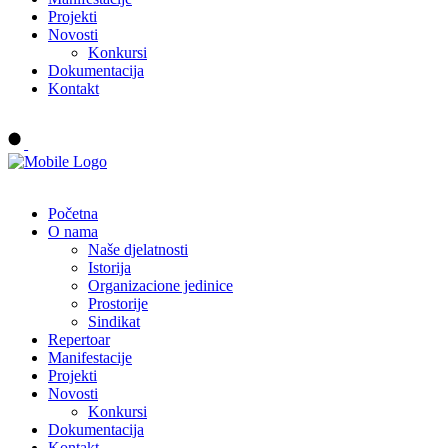
Projekti
Novosti
Konkursi
Dokumentacija
Kontakt
Buy tickets
Početna
O nama
Naše djelatnosti
Istorija
Organizacione jedinice
Prostorije
Sindikat
Repertoar
Manifestacije
Projekti
Novosti
Konkursi
Dokumentacija
Kontakt