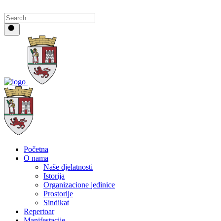
Početna
O nama
Naše djelatnosti
Istorija
Organizacione jedinice
Prostorije
Sindikat
Repertoar
Manifestacije