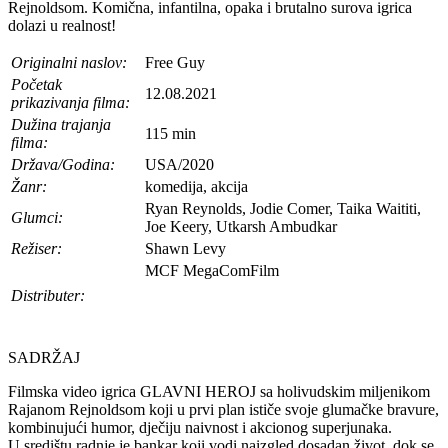
Rejnoldsom. Komična, infantilna, opaka i brutalno surova igrica
dolazi u realnost!
Originalni naslov:
Free Guy
Početak
12.08.2021
prikazivanja filma:
Dužina trajanja
115 min
filma:
Država/Godina:
USA/2020
Žanr:
komedija, akcija
Ryan Reynolds, Jodie Comer, Taika Waititi,
Glumci:
Joe Keery, Utkarsh Ambudkar
Režiser:
Shawn Levy
MCF MegaComFilm
Distributer:
SADRŽAJ
Filmska video igrica GLAVNI HEROJ sa holivudskim miljenikom
Rajanom Rejnoldsom koji u prvi plan ističe svoje glumačke bravure,
kombinujući humor, dječiju naivnost i akcionog superjunaka.
U središtu radnje je bankar koji vodi naizgled dosadan život, dok se