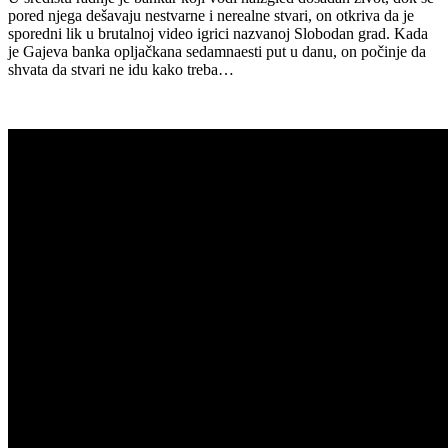
pored njega dešavaju nestvarne i nerealne stvari, on otkriva da je
sporedni lik u brutalnoj video igrici nazvanoj Slobodan grad. Kada
je Gajeva banka opljačkana sedamnaesti put u danu, on počinje da
shvata da stvari ne idu kako treba…