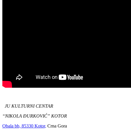
JU KULTURNI CENTAR
“NIKOLA ĐURKOVIĆ” KOTOR
Obala bb, 85330 Kotor,
Crna Gora