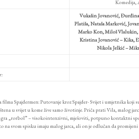
Komedija, 
Vukašin Jovanović, Đurđina 
Platiša, Nataša Marković, Jova
Marko Kon, Miloš Vlalukin, 
Kristina Jovanović – Kika, Đ
Nikola Jelkić – Mik
r:
za filma Spajdermen: Putovanje kroz Spajder- Svijet i umjetnika koji
na u svijet u kome žive samo životinje. Priča prati Vila, malog jarc
aigra „rorbol” – visokointenzivni, mješoviti, potpuno kontaktni spo
što na svom spisku imaju malog jarca, ali on je odlučan da promijeni 