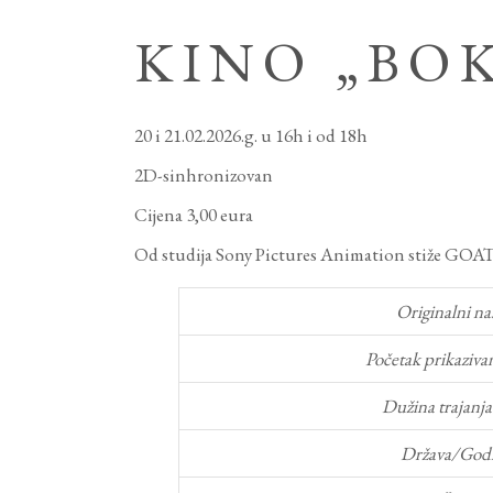
KINO „BO
20 i 21.02.2026.g. u 16h i od 18h
2D-sinhronizovan
Cijena 3,00 eura
Od studija Sony Pictures Animation stiže GOAT: 
Originalni na
Početak prikazivan
Dužina trajanja
Država/Godi