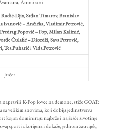
Avantura, Animirani
Radić-Djix, Srđan Timarov, Branislav
na Ivanović – Ančićka, Vladimir Petrović,
Predrag Popović – Pop, Milan Kalinić,
orđe Ćulafić – Džordži, Sava Petrović,
ri, Tea Puharić
i
Vida Petrović
.
Jučer
 su napravili K-Pop lovce na demone, stiže GOAT:
a sa velikim snovima, koji dobija jedinstvenu
rt kojim dominiraju najbrže i najžešće životinje
ovaj sport iz korijena i dokaže, jednom zauvijek,