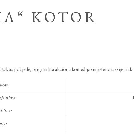
KA“ KOTOR
Ukus pobjede, originalna akciona komedija smještena u svijet u ko
slov:
ja filma:
 filma:
na: