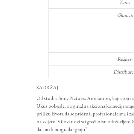
Žanr:
Glumci:
Režiser:
Distribute
SADRŽAJ
Od studija Sony Pictures Animation, koji stoji i
Ukus pobjede, originalna akciona komedija smješte
priliku života da se pridruži profesionalcima i z
na svijetu. Vilovi novi saigrači nisu oduševljeni 
da „mali mogu da igraju”.