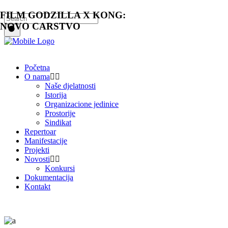
FILM GODZILLA X KONG:
NOVO CARSTVO
Početna
O nama
Naše djelatnosti
Istorija
Organizacione jedinice
Prostorije
Sindikat
Repertoar
Manifestacije
Projekti
Novosti
Konkursi
Dokumentacija
Kontakt