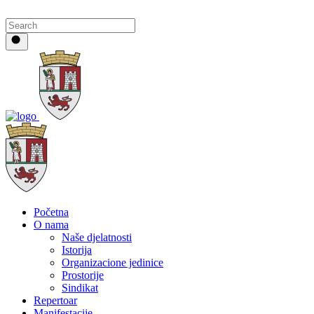
Početna
O nama
Naše djelatnosti
Istorija
Organizacione jedinice
Prostorije
Sindikat
Repertoar
Manifestacije