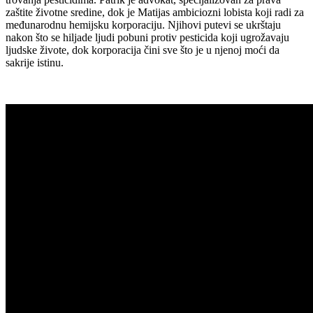
zaštite životne sredine, dok je Matijas ambiciozni lobista koji radi za
međunarodnu hemijsku korporaciju. Njihovi putevi se ukrštaju
nakon što se hiljade ljudi pobuni protiv pesticida koji ugrožavaju
ljudske živote, dok korporacija čini sve što je u njenoj moći da
sakrije istinu.