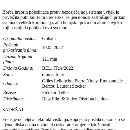
Borba hrabrih pojedinaca protiv bezosjećajnog sistema uvijek je
privlačila publiku. Film Frederika Telijea donosi zastrašujući prikaz
svemoći velikih korporacija, ali i herojsku priču o malom čovjeku
koji nastoji da pobijedi ovu svemoć.
Originalni naslov:
Goliath
Početak
19.05.2022
prikazivanja filma:
Dužina trajanja
121 min
filma:
Država/Godina:
BEL, FRA/2022
Žanr:
drama, triler
Gilles Lellouche, Pierre Niney, Emmanuelle
Glumci:
Bercot, Laurent Stocker
Režiser:
Frédéric Tellier
Distributer:
Blitz Film & Video Distribucija doo
SADRŽAJ
Frens je učiteljica i eko-aktivistkinja, koja je to postala nakon što se
njena bliska osoba razboljela usled prekomjerne izloženosti i
trovanja pesticidima. Patrik je advokat, specijalizovan za prava