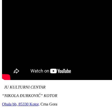
JU KULTURNI CENTAR
“NIKOLA ĐURKOVIĆ” KOTOR
Obala bb, 85330 Kotor,
Crna Gora