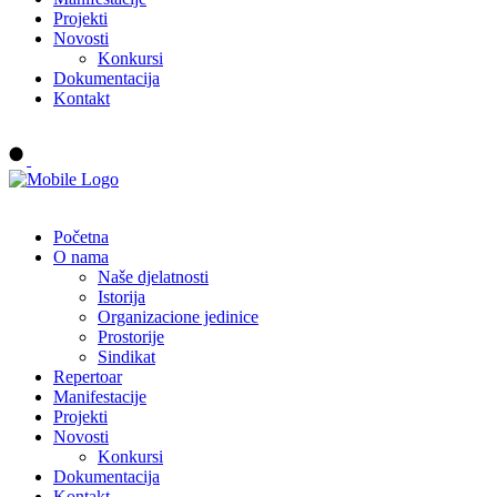
Projekti
Novosti
Konkursi
Dokumentacija
Kontakt
Buy tickets
Početna
O nama
Naše djelatnosti
Istorija
Organizacione jedinice
Prostorije
Sindikat
Repertoar
Manifestacije
Projekti
Novosti
Konkursi
Dokumentacija
Kontakt