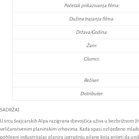
Početak prikazivanja filma:
Dužina trajanja filma:
Država/Godina:
Žanr:
Glumci:
Režiser:
Distributer:
SADRŽAJ
U srcu švajcarskih Alpa razigrana djevojčica uživa u bezbrižnom
veličanstvenim planinskim vrhovima. Kada spasi ozlijeđeno mladunč
pohlepni industrijalac planira izgradnju pilane koja prijeti da un