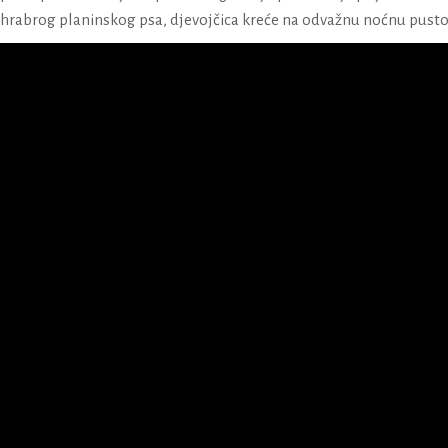
hrabrog planinskog psa, djevojčica kreće na odvažnu noćnu pustolo