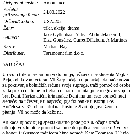
Originalni naslov:
Ambulance
Početak
24.03.2022
prikazivanja filma:
Država/Godina:
USA/2021
Žanr:
triler, akcija, drama
Jake Gyllenhaal, Yahya Abdul-Mateen II,
Glumci:
Eiza González, Garret Dillahunt, A Martinez
Režiser:
Michael Bay
Distributer:
Taramount film d.o.o.
SADRŽAJ
U ovom trileru prepunom vratolomija, režisera i producenta Majkla
Beja, odlikovani veteran Vil Šarp, očajan u pokušaju da nađe novac
za pokrivanje bolničkih računa svoje supruge, traži pomoć od osobe
za koju zna da to ne bi trebalo da radi – u pitanju je njegov usvojeni
brat Deni. Harizmatični kriminalac Deni mu umjesto pomoći nudi
sledeće: da učestvuje u najvećoj pljački banke u istoriji Los
Anđelesa za 32 miliona dolara. Pošto je život njegove žene u
pitanju, Vil ne može da kaže ne.
Ali kada njihov bijeg spektakularno pođe po zlu, očajna braća
otimaju vozilo hitne pomoći sa ranjenim policajcem kojem život visi
o koncu i iskusnom radnicom hitne pomoći Kem Tompson. U ludo