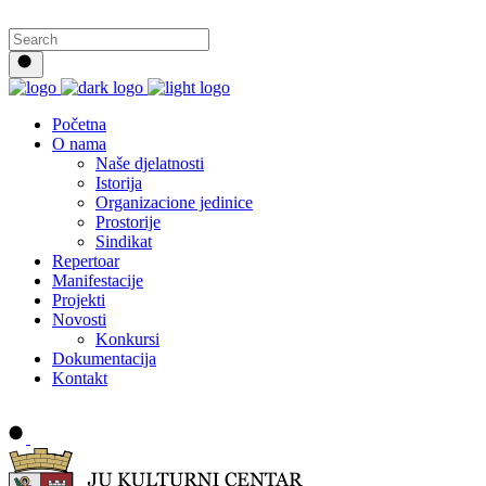
Početna
O nama
Naše djelatnosti
Istorija
Organizacione jedinice
Prostorije
Sindikat
Repertoar
Manifestacije
Projekti
Novosti
Konkursi
Dokumentacija
Kontakt
Buy tickets