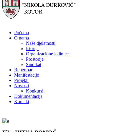
Početna
O nama
Naše djelatnosti
Istorija
Organizacione jedinice
Prostorije
Sindikat
Repertoar
Manifestacije
Projekti
Novosti
Konkursi
Dokumentacija
Kontakt