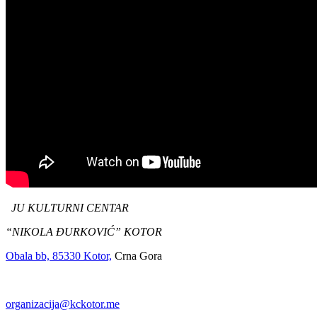
JU KULTURNI CENTAR
“NIKOLA ĐURKOVIĆ” KOTOR
Obala bb, 85330 Kotor,
Crna Gora
organizacija@kckotor.me