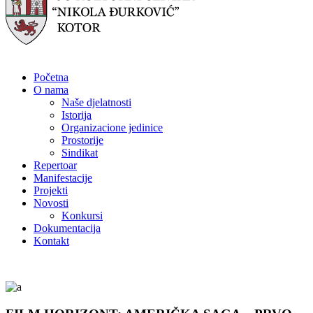
Početna
O nama
Naše djelatnosti
Istorija
Organizacione jedinice
Prostorije
Sindikat
Repertoar
Manifestacije
Projekti
Novosti
Konkursi
Dokumentacija
Kontakt