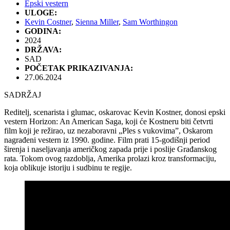
Epski vestern
ULOGE:
Kevin Costner
,
Sienna Miller
,
Sam Worthingon
GODINA:
2024
DRŽAVA:
SAD
POČETAK PRIKAZIVANJA:
27.06.2024
SADRŽAJ
Reditelj, scenarista i glumac, oskarovac Kevin Kostner, donosi epski
vestern Horizon: An American Saga, koji će Kostneru biti četvrti
film koji je režirao, uz nezaboravni „Ples s vukovima”, Oskarom
nagrađeni vestern iz 1990. godine. Film prati 15-godišnji period
širenja i naseljavanja američkog zapada prije i poslije Građanskog
rata. Tokom ovog razdoblja, Amerika prolazi kroz transformaciju,
koja oblikuje istoriju i sudbinu te regije.