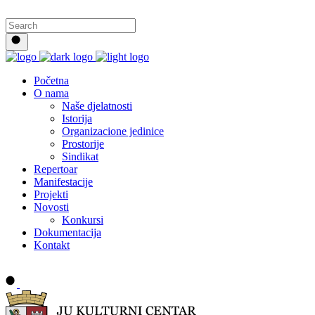
Početna
O nama
Naše djelatnosti
Istorija
Organizacione jedinice
Prostorije
Sindikat
Repertoar
Manifestacije
Projekti
Novosti
Konkursi
Dokumentacija
Kontakt
Buy tickets