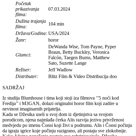
Početak
prikazivanja
07.03.2024
filma:
Dužina trajanja
104 min
filma:
Država/Godina:
USA/2024
Žanr:
horor
DeWanda Wise, Tom Payne, Pyper
Braun, Betty Buckley, Veronica
Glumci:
Falcón, Taegen Burns, Matthew
Sato, Suzette Lange
Režiser:
Jeff Wadlow
Distributer:
Blitz Film & Video Distribucija doo
SADRŽAJ
Iz studija Blumhouse i tima koji stoji iza filmova ’’5 noći kod
Fredija’’ i M3GAN, dolazi originalni horor film koji zadire u
nevinost imaginarnih prijatelja.
Kada se Džesika useli u svoj dom iz djetinjstva sa svojom
porodicom, njena najmlađa ćerka Alis razvija jezivu privrženost
medvjedu po imenu Čonsi koji živi u podrumu. Alis i Čonsi počinju
da igraju igrice koje počinju razigrano, ali postaju sve zlokobnije.