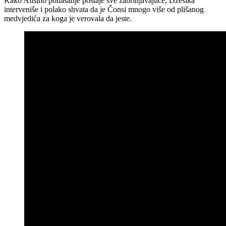
Kako Alisino ponašanje postaje sve zabrinjavajuće, Džesika
interveniše i polako shvata da je Čonsi mnogo više od plišanog
medvjedića za koga je verovala da jeste.