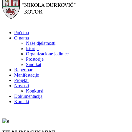
Početna
O nama
Naše djelatnosti
Istorija
Organizacione jedinice
Prostorije
Sindikat
Repertoar
Manifestacije
Projekti
Novosti
Konkursi
Dokumentacija
Kontakt