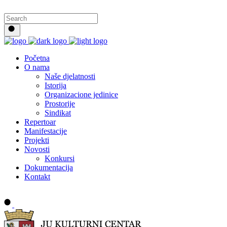
Početna
O nama
Naše djelatnosti
Istorija
Organizacione jedinice
Prostorije
Sindikat
Repertoar
Manifestacije
Projekti
Novosti
Konkursi
Dokumentacija
Kontakt
Buy tickets