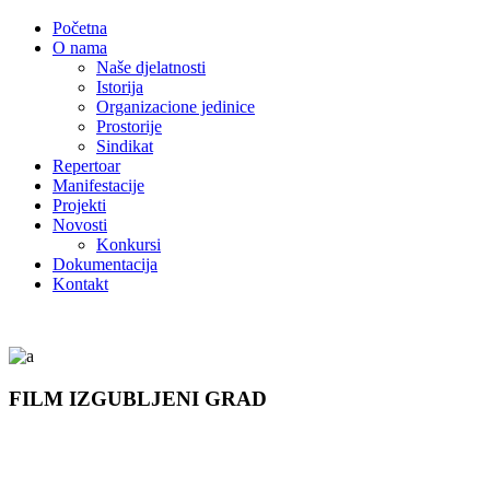
Početna
O nama
Naše djelatnosti
Istorija
Organizacione jedinice
Prostorije
Sindikat
Repertoar
Manifestacije
Projekti
Novosti
Konkursi
Dokumentacija
Kontakt
FILM IZGUBLJENI GRAD