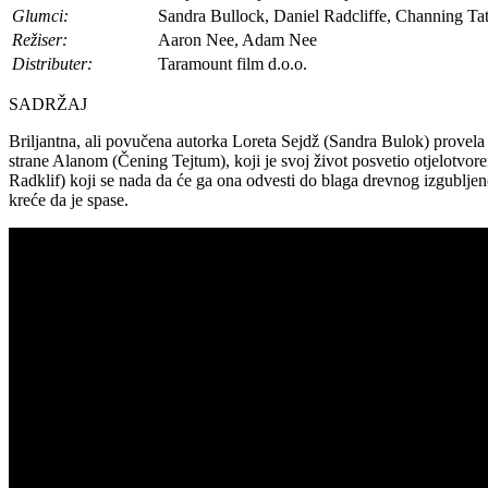
Glumci:
Sandra Bullock, Daniel Radcliffe, Channing T
Režiser:
Aaron Nee, Adam Nee
Distributer:
Taramount film d.o.o.
SADRŽAJ
Briljantna, ali povučena autorka Loreta Sejdž (Sandra Bulok) provel
strane Alanom (Čening Tejtum), koji je svoj život posvetio otjelotvor
Radklif) koji se nada da će ga ona odvesti do blaga drevnog izgublje
kreće da je spase.