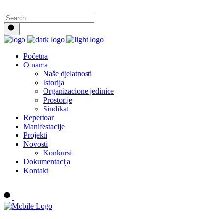
Početna
O nama
Naše djelatnosti
Istorija
Organizacione jedinice
Prostorije
Sindikat
Repertoar
Manifestacije
Projekti
Novosti
Konkursi
Dokumentacija
Kontakt
Buy tickets