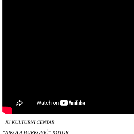
JU KULTURNI CENTAR
“NIKOLA ĐURKOVIĆ” KOTOR