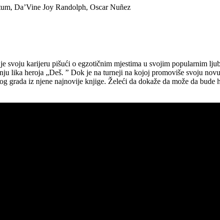
atum, Da’Vine Joy Randolph, Oscar Nuñez
a je svoju karijeru pišući o egzotičnim mjestima u svojim popularnim
enju lika heroja „Deš. ” Dok je na turneji na kojoj promoviše svoju nov
nog grada iz njene najnovije knjige. Želeći da dokaže da može da bude h