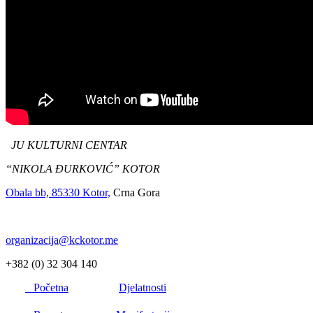
JU KULTURNI CENTAR
“NIKOLA ĐURKOVIĆ” KOTOR
Obala bb, 85330 Kotor,
Crna Gora
organizacija@kckotor.me
+382 (0) 32 304 140
Početna
Djelatnosti