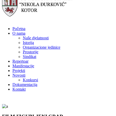
Početna
O nama
Naše djelatnosti
Istorija
Organizacione jedinice
Prostorije
Sindikat
Repertoar
Manifestacije
Projekti
Novosti
Konkursi
Dokumentacija
Kontakt