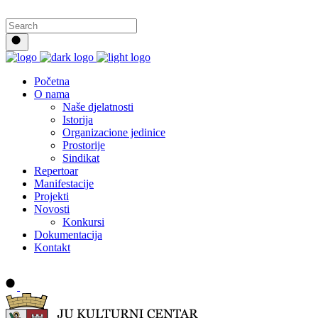
Početna
O nama
Naše djelatnosti
Istorija
Organizacione jedinice
Prostorije
Sindikat
Repertoar
Manifestacije
Projekti
Novosti
Konkursi
Dokumentacija
Kontakt
Buy tickets