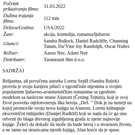
Početak
31.03.2022
prikazivanja filma:
Dužina trajanja
112 min
filma:
Država/Godina:
USA/2022
Žanr:
akcija, komedija, romansa/ljubavni
Sandra Bullock, Daniel Radcliffe, Channing
Glumci:
Tatum, Da’Vine Joy Randolph, Oscar Nuñez
Režiser:
Aaron Nee, Adam Nee
Distributer:
Taramount film d.o.o.
SADRŽAJ
Briljantna, ali povučena autorka Loreta Sejdž (Sandra Bulok)
provela je svoju karijeru pišući o egzotičnim mjestima u svojim
popularnim ljubavno-avanturističkim romanima sa zgodnim
modelom sa naslovne strane Alanom (Čening Tejtum), koji je svoj
život posvetio otjelotvorenju lika heroja „Deš. ” Dok je na turneji na
kojoj promoviše svoju novu knjigu sa Alanom, Loretu kidnapuje
ekscentrični milijarder (Danijel Radklif) koji se nada da će ga ona
odvesti do blaga drevnog izgubljenog grada iz njene najnovije
knjige. Želeći da dokaže da može da bude heroj i u stvarnom životu,
a ne samo na stranicama njenih knjiga, Alan kreće da je spase.