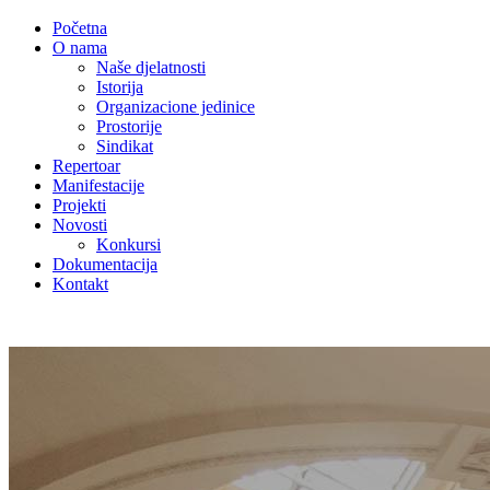
Početna
O nama
Naše djelatnosti
Istorija
Organizacione jedinice
Prostorije
Sindikat
Repertoar
Manifestacije
Projekti
Novosti
Konkursi
Dokumentacija
Kontakt