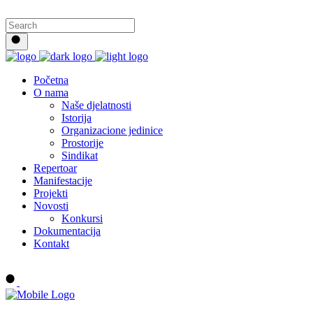
Početna
O nama
Naše djelatnosti
Istorija
Organizacione jedinice
Prostorije
Sindikat
Repertoar
Manifestacije
Projekti
Novosti
Konkursi
Dokumentacija
Kontakt
Buy tickets