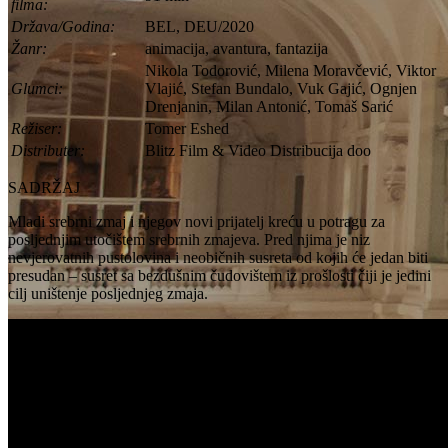
filma:
Država/Godina:
BEL, DEU/2020
Žanr:
animacija, avantura, fantazija
Nikola Todorović, Milena Moravčević, Viktor
Glumci:
Vlajić, Stefan Bundalo, Vuk Gajić, Ognjen
Drenjanin, Milan Antonić, Tomaš Sarić
Režiser:
Tomer Eshed
Distributer:
Blitz Film & Video Distribucija doo
SADRŽAJ
Mladi srebrni zmaj i njegov novi prijatelj kreću u potragu za
posljednjim utočištem srebrnih zmajeva. Pred njima je niz
nevjerovatnih pustolovina i neobičnih susreta od kojih će jedan biti
presudan – susret sa bezdušnim čudovištem iz prošlosti čiji je jedini
cilj uništenje posljednjeg zmaja.