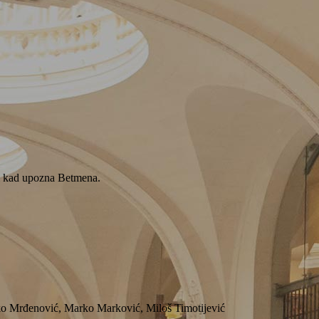
iti kad upozna Betmena.
o Mrđenović, Marko Marković, Miloš Timotijević