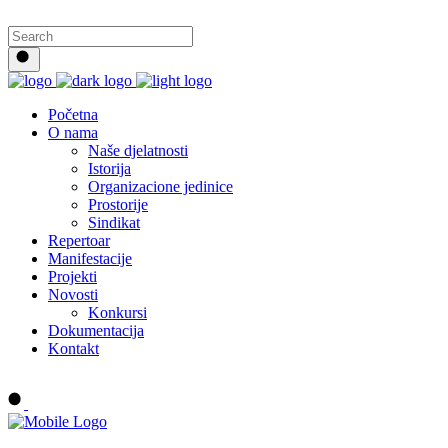
Početna
O nama
Naše djelatnosti
Istorija
Organizacione jedinice
Prostorije
Sindikat
Repertoar
Manifestacije
Projekti
Novosti
Konkursi
Dokumentacija
Kontakt
Buy tickets