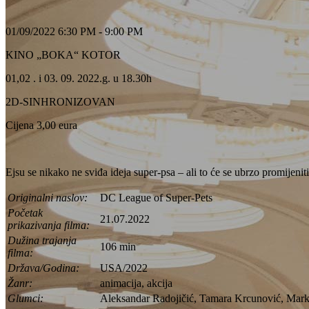
01/09/2022 6:30 PM - 9:00 PM
KINO „BOKA“ KOTOR
01,02 . i 03. 09. 2022.g. u 18.30h
2D-SINHRONIZOVAN
Cijena 3,00 eura
Ejsu se nikako ne sviđa ideja super-psa – ali to će se ubrzo promijen
Originalni naslov:
DC League of Super-Pets
Početak
21.07.2022
prikazivanja filma:
Dužina trajanja
106 min
filma:
Država/Godina:
USA/2022
Žanr:
animacija, akcija
Glumci:
Aleksandar Radojičić, Tamara Krcunović, Mark