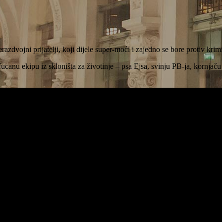
dvojni prijatelji, koji dijele super-moći i zajedno se bore protiv krim
canu ekipu iz skloništa za životinje – psa Ejsa, svinju PB-ja, kornja