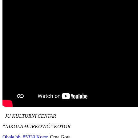
Film LIGA SUPERLJUBIMACA
JU KULTURNI CENTAR
“NIKOLA ĐURKOVIĆ” KOTOR
Obala bb, 85330 Kotor,
Crna Gora