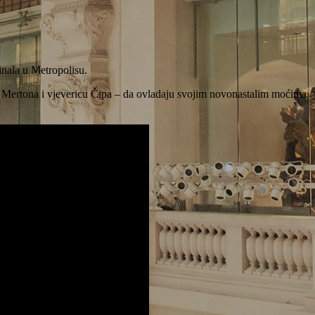
inala u Metropolisu.
ču Mertona i vjevericu Čipa – da ovladaju svojim novonastalim moćima