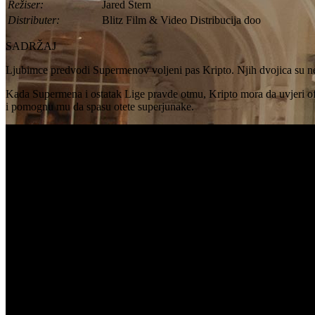
Režiser:
Jared Stern
Distributer:
Blitz Film & Video Distribucija doo
SADRŽAJ
Ljubimce predvodi Supermenov voljeni pas Kripto. Njih dvojica su neraz
Kada Supermena i ostatak Lige pravde otmu, Kripto mora da uvjeri ofu
i pomognu mu da spasu otete superjunake.