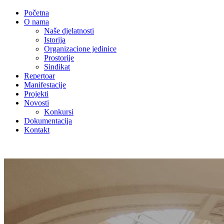
Početna
O nama
Naše djelatnosti
Istorija
Organizacione jedinice
Prostorije
Sindikat
Repertoar
Manifestacije
Projekti
Novosti
Konkursi
Dokumentacija
Kontakt