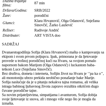
Dužina trajanja
87 min
filma:
Država/Godina:
SRB/2022
Žanr:
porodični
Klara Hrvanović, Olga Odanović, Snježana
Glumci:
Sinovčić, Žarko Laušević
Režiser:
Radivoje Andrić
Distributer:
ART VISTA doo
SADRŽAJ
Dvanaestogodišnja Sofija (Klara Hrvanović) mašta o kampovanju sa
ekipom i svom prvom poljupcu. Ipak, primorana je da ljetovanje
provede u trošnoj porodičnoj kući na Hvaru, sa svojom pomalo
napornom bakom Marijom (Olga Odanović) i luckastom baba-
tetkom Luce (Snježana Sinovčić).
Bez društva, dometa i interneta, Sofijin život na Hvaru je ‘’pa ka o’’,
ali monotoniju ubrzo prekida neobično ponašanje bake Marije.
Sofija naslućuje da je u pitanju nekakva tajna romansa, ali velika
istraga babinog ljubavnog života zapravo rezultira otkrićem dugo
čuvane porodične tajne.
Sa novim prijateljstvima, simpatijama i avanturom, Sofija dobija
svoje ljetovanje iz snova, ali i mnogo više nego što je mogla da
izmašta.