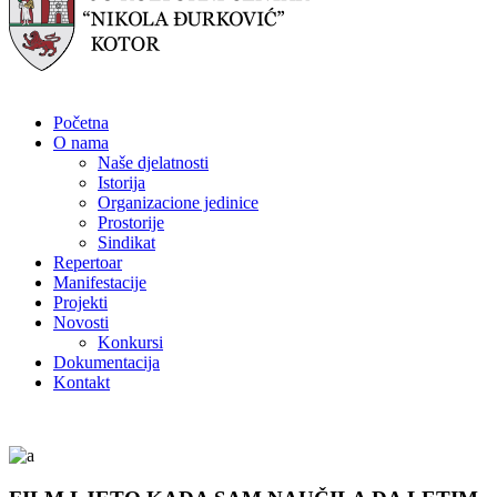
Početna
O nama
Naše djelatnosti
Istorija
Organizacione jedinice
Prostorije
Sindikat
Repertoar
Manifestacije
Projekti
Novosti
Konkursi
Dokumentacija
Kontakt