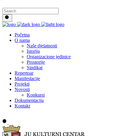
Početna
O nama
Naše djelatnosti
Istorija
Organizacione jedinice
Prostorije
Sindikat
Repertoar
Manifestacije
Projekti
Novosti
Konkursi
Dokumentacija
Kontakt
Buy tickets