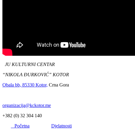
JU KULTURNI CENTAR
“NIKOLA ĐURKOVIĆ” KOTOR
Obala bb, 85330 Kotor,
Crna Gora
organizacija@kckotor.me
+382 (0) 32 304 140
Početna
Djelatnosti