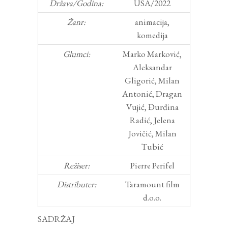
Država/Godina:
USA/2022
Žanr:
animacija,
komedija
Glumci:
Marko Marković,
Aleksandar
Gligorić, Milan
Antonić, Dragan
Vujić, Đurđina
Radić, Jelena
Jovičić, Milan
Tubić
Režiser:
Pierre Perifel
Distributer:
Taramount film
d.o.o.
SADRŽAJ