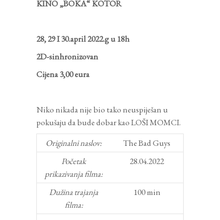
KINO „BOKA“ KOTOR
28, 29 I 30.april 2022.g u 18h
2D-sinhronizovan
Cijena 3,00 eura
Niko nikada nije bio tako neuspiješan u
pokušaju da bude dobar kao LOŠI MOMCI.
Originalni naslov:
The Bad Guys
Početak
28.04.2022
prikazivanja filma:
Dužina trajanja
100 min
filma: