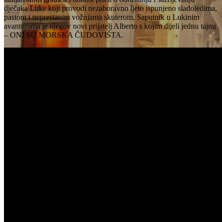
dječaka Luke koji provodi nezaboravno ljeto ispunjeno sladoledima,
pastom i neprestanim vožnjama skuterom. Saputnik u Lukinim
avanturama je njegov novi prijatelj Alberto s kojim dijeli jednu tajnu
– ONI SU MORSKA ČUDOVIŠTA.
FILM “LUCA” U KINU “BOKA”