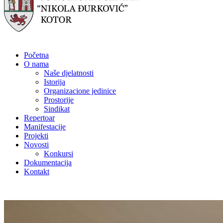
Početna
O nama
Naše djelatnosti
Istorija
Organizacione jedinice
Prostorije
Sindikat
Repertoar
Manifestacije
Projekti
Novosti
Konkursi
Dokumentacija
Kontakt