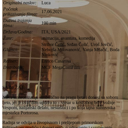
Originalni naslov:
Luca
Početak
17.06.2021
prikazivanja filma:
Dužina trajanja
100 min
filma:
Država/Godina:
ITA, USA/2021
Žanr:
animacija, avantura, komedija
Stribor Čolić, Srđan Čolić, Uroš Jovčić,
Glumci:
Nebojša Milovanović, Vanja Milačić, Boda
Ninković
Režiser:
Enrico Casarosa
Distributer:
MCF MegaComFilm
SADRŽAJ
Nova sinhronizacija simbolično na pragu ljeta i donosi sa sobom
ljeto, jer je ovaj film upravo to – vjetar u kosi zbog brze vožnje
Vespom, italijanski đelato, nestašluci i po koja tajna stanovnika
mjestašca Portorosa.
Radnja se odvija u živopisnom i prelijepom primorskom
italijanskom gradiću i donosi priču o odrastanju i sazrijevanju