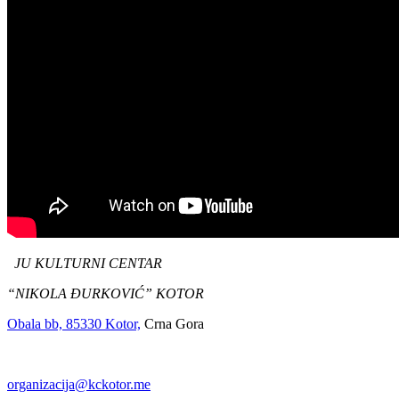
JU KULTURNI CENTAR
“NIKOLA ĐURKOVIĆ” KOTOR
Obala bb, 85330 Kotor,
Crna Gora
organizacija@kckotor.me