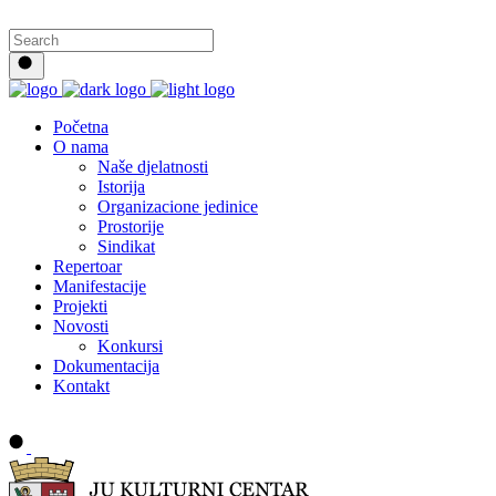
Početna
O nama
Naše djelatnosti
Istorija
Organizacione jedinice
Prostorije
Sindikat
Repertoar
Manifestacije
Projekti
Novosti
Konkursi
Dokumentacija
Kontakt
Buy tickets