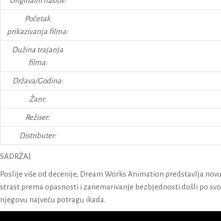
Originalni naslov:
Početak
prikazivanja filma:
Dužina trajanja
filma:
Država/Godina:
Žanr:
Režiser:
Distributer:
SADRŽAJ
Poslije više od decenije, Dream Works Animation predstavlja no
strast prema opasnosti i zanemarivanje bezbjednosti došli po svoje
njegovu najveću potragu ikada.