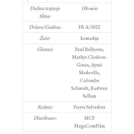
Dužina trajanja
106 min
filma:
Država/Godina:
FRA/2022
Žanr:
komedija
Glumci:
Paul Belhoste,
Mathys Clodion-
Gines, Aymé
Medeville,
Colombe
Schmidt, Redwan
Sellam
Režiser:
Pierre Salvadori
Distributer:
MCF
MegaComFilm