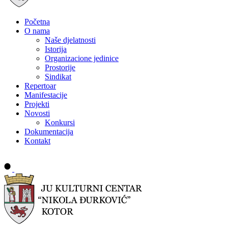
Početna
O nama
Naše djelatnosti
Istorija
Organizacione jedinice
Prostorije
Sindikat
Repertoar
Manifestacije
Projekti
Novosti
Konkursi
Dokumentacija
Kontakt
Buy tickets