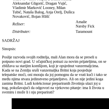
Aleksandar Gligorić, Dragan Vujić,
Vladimir Marković Looney, Milan
Tubić, Nataša Balog, Anja Orelj, Dušica
Novaković, Bojan Hlišć
Amalie
Režiser:
Næsby Fick
Distributer:
Taramount
SADRŽAJ
Sinopsis:
Poslije razvoda svojih roditelja, mali Alan mora da se preseli u
potpuno novi grad. U očajničkoj potrazi za novim prijateljima, on se
zbližava sa starijim komšijom, koji je opsjednut vanzemaljcima.
Kada se na Zemlju sruši vanzemaljka Britni koja posjeduje
telepatske moći, oni moraju da joj pomognu da se vrati kući i tako se
među njima stvara jedinstveno prijateljstvo. Ali on nije jedini koga
zanima Britni. Ludi kolekcionar prepariranih životinja ulazi joj u
trag, pokušavajući da odgovori na vjekovno pitanje: ima li života u
svemiru i može li i nju preparirati?