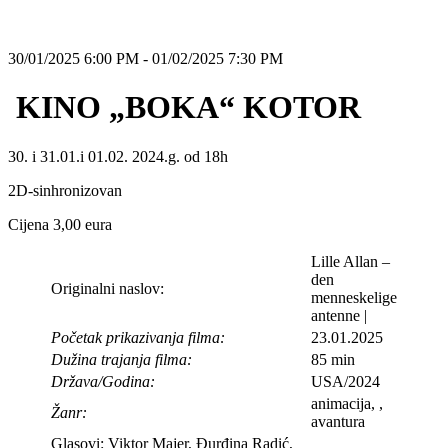
30/01/2025 6:00 PM - 01/02/2025 7:30 PM
KINO „BOKA“ KOTOR
30. i 31.01.i 01.02. 2024.g. od 18h
2D-sinhronizovan
Cijena 3,00 eura
Lille Allan –
den
Originalni naslov:
menneskelige
antenne |
Početak prikazivanja filma:
23.01.2025
Dužina trajanja filma:
85 min
Država/Godina:
USA/2024
animacija, ,
Žanr:
avantura
Glasovi: Viktor Majer, Đurđina Radić,