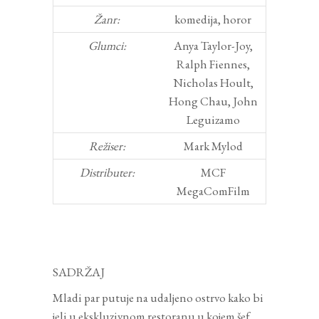
Žanr:
komedija, horor
Glumci:
Anya Taylor-Joy,
Ralph Fiennes,
Nicholas Hoult,
Hong Chau, John
Leguizamo
Režiser:
Mark Mylod
Distributer:
MCF
MegaComFilm
SADRŽAJ
Mladi par putuje na udaljeno ostrvo kako bi
jeli u ekskluzivnom restoranu u kojem šef