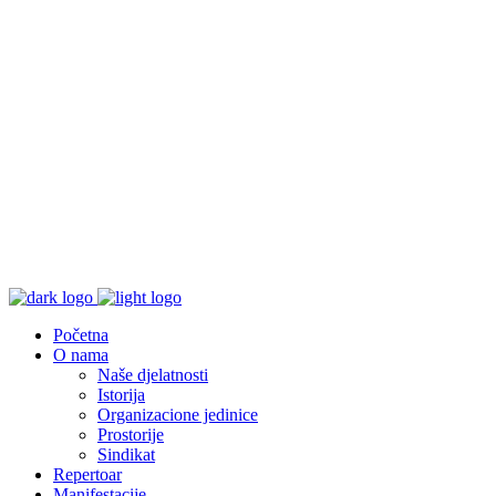
Početna
O nama
Naše djelatnosti
Istorija
Organizacione jedinice
Prostorije
Sindikat
Repertoar
Manifestacije