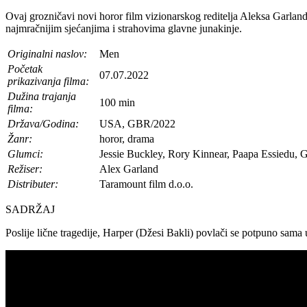
Ovaj grozničavi novi horor film vizionarskog reditelja Aleksa Garland
najmračnijim sjećanjima i strahovima glavne junakinje.
Originalni naslov:
Men
Početak
07.07.2022
prikazivanja filma:
Dužina trajanja
100 min
filma:
Država/Godina:
USA, GBR/2022
Žanr:
horor, drama
Glumci:
Jessie Buckley, Rory Kinnear, Paapa Essiedu, 
Režiser:
Alex Garland
Distributer:
Taramount film d.o.o.
SADRŽAJ
Poslije lične tragedije, Harper (Džesi Bakli) povlači se potpuno sama u