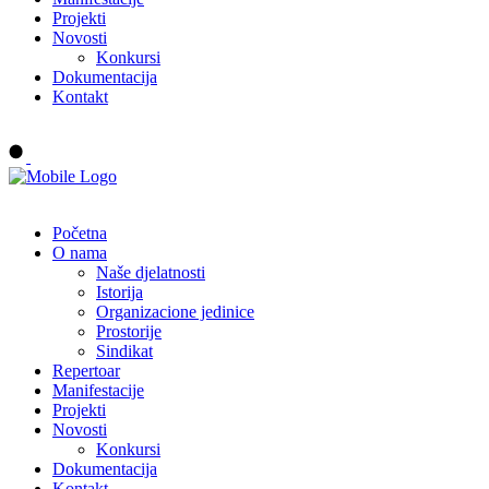
Projekti
Novosti
Konkursi
Dokumentacija
Kontakt
Buy tickets
Početna
O nama
Naše djelatnosti
Istorija
Organizacione jedinice
Prostorije
Sindikat
Repertoar
Manifestacije
Projekti
Novosti
Konkursi
Dokumentacija
Kontakt