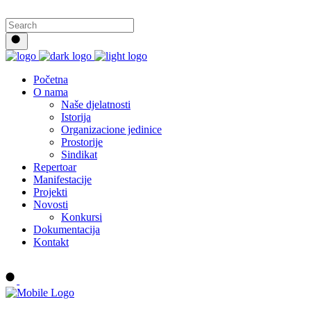
Početna
O nama
Naše djelatnosti
Istorija
Organizacione jedinice
Prostorije
Sindikat
Repertoar
Manifestacije
Projekti
Novosti
Konkursi
Dokumentacija
Kontakt
Buy tickets