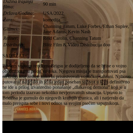
Dužina trajanja
90 min
filma:
Država/Godina:
USA/2022
Žanr:
komedija
Channing Tatum, Luke Forbes, Ethan Suplee,
Glumci:
Jane Adams, Kevin Nash
Režiser:
Reid Carolin, Channing Tatum
Distributer:
Blitz Film & Video Distribucija doo
SADRŽAJ
Bivšem vojnom rendžeru Brigsu je dodijeljeno da se brine o vojno
obučenom psu palog vojnika. Njegova misija je transportovati psa
na drugi kraj zemlje kako bi prisustvovali vojničkoj sahrani. Njihovo
putovanje natjeralo ih je na jedan poseban suživot u kom definitivno
ne ide u prilog izvanredno ponašanje „dlakavog demona” koji je u
tom periodu izazvao nekoliko nevjerovatnih situacija. Upravo to
Bridžisa je gurnulo do njegovih krajnjih granica, ali i natjeralo da
malo preispita sebe i novi odnos sa svojim psećim saputnikom.