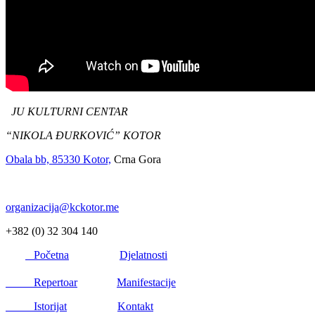
JU KULTURNI CENTAR
“NIKOLA ĐURKOVIĆ” KOTOR
Obala bb, 85330 Kotor,
Crna Gora
organizacija@kckotor.me
+382 (0) 32 304 140
Početna
Djelatnosti
Repertoar
Manifestacije
Istorijat
Kontakt