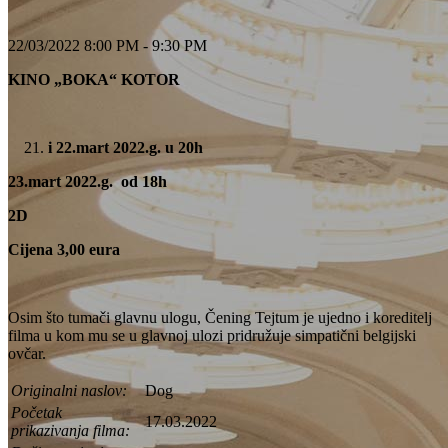
22/03/2022 8:00 PM - 9:30 PM
KINO „BOKA“ KOTOR
i 22.mart 2022.g. u 20h
23.mart 2022.g. od 18h
2D
Cijena 3,00 eura
Osim što tumači glavnu ulogu, Čening Tejtum je ujedno i koreditelj
filma u kom mu se u glavnoj ulozi pridružuje simpatični belgijski
ovčar.
Originalni naslov:
Dog
Početak
17.03.2022
prikazivanja filma: