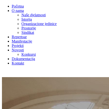
Početna
O nama
Naše djelatnosti
Istorija
Organizacione jedinice
Prostorije
Sindikat
Repertoar
Manifestacije
Projekti
Novosti
Konkursi
Dokumentacija
Kontakt