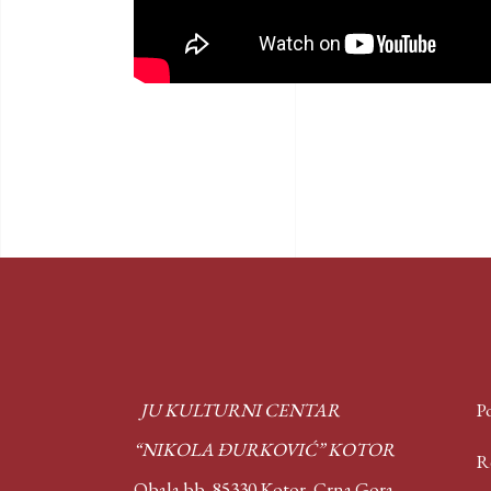
JU KULTURNI CENTAR
Po
“NIKOLA ĐURKOVIĆ” KOTOR
Rep
Obala bb, 85330 Kotor,
Crna Gora