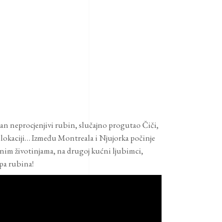
man neprocjenjivi rubin, slučajno progutao Čiči,
j lokaciji… Između Montreala i Njujorka počinje
cjenim životinjama, na drugoj kućni ljubimci,
epa rubina!