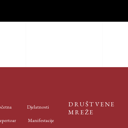
DRUŠTVENE
četna
Djelatnosti
MREŽE
ertoar
Manifestacije