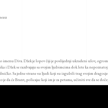
heau
 imenu Diva. Džek je lopov čiji je poslijednji ukradeni ulov, ogro
ka i Džek se razdvajaju sa svojim ljubimcima dok lete ka nepoznato
edničko. Sa jedne strane su ljudi koji su izgubili trag svojim drago
 je da će Brant, policajac koji im je za petama, učiniti sve da se doč