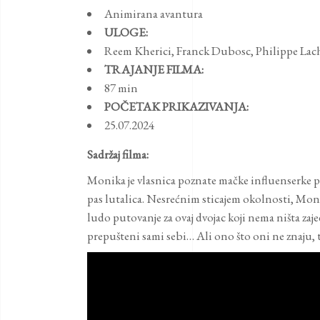
Animirana avantura
ULOGE:
Reem Kherici
,
Franck Dubosc
,
Philippe Lac
TRAJANJE FILMA:
87 min
POČETAK PRIKAZIVANJA:
25.07.2024
Sadržaj filma:
Monika je vlasnica poznate mačke influenserke po
pas lutalica. Nesrećnim sticajem okolnosti, Moni
ludo putovanje za ovaj dvojac koji nema ništa zaj
prepušteni sami sebi… Ali ono što oni ne znaju, to