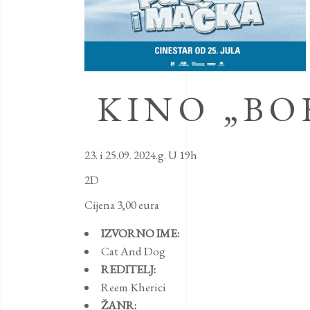
KINO „BO
23. i 25.09. 2024.g. U 19h
2D
Cijena 3,00 eura
IZVORNO IME:
Cat And Dog
REDITELJ:
Reem Kherici
ŽANR: