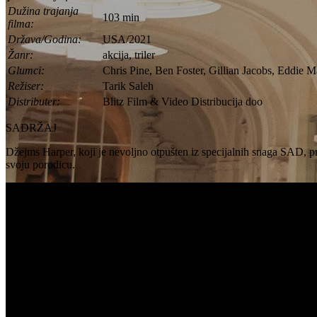
Dužina trajanja
103 min
filma:
Država/Godina:
USA/2021
Žanr:
akcija, triler
Glumci:
Chris Pine, Ben Foster, Gillian Jacobs, Eddie M
Režiser:
Tarik Saleh
Distributer:
Blitz Film & Video Distribucija doo
SADRŽAJ
Džejms Harper, koji je nevoljno otpušten iz specijalnih snaga SAD, p
svoju porodicu.