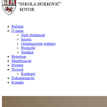
Početna
O nama
Naše djelatnosti
Istorija
Organizacione jedinice
Prostorije
Sindikat
Repertoar
Manifestacije
Projekti
Novosti
Konkursi
Dokumentacija
Kontakt