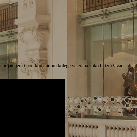
jim prijateljem i pod komandom kolege veterana kako bi izdržavao