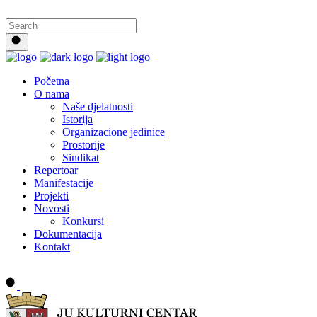
Početna
O nama
Naše djelatnosti
Istorija
Organizacione jedinice
Prostorije
Sindikat
Repertoar
Manifestacije
Projekti
Novosti
Konkursi
Dokumentacija
Kontakt
Buy tickets