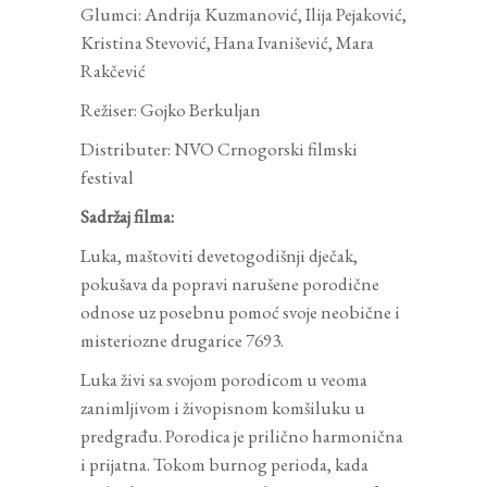
Glumci: Andrija Kuzmanović, Ilija Pejaković,
Kristina Stevović, Hana Ivanišević, Mara
Rakčević
Režiser: Gojko Berkuljan
Distributer: NVO Crnogorski filmski
festival
Sadržaj filma:
Luka, maštoviti devetogodišnji dječak,
pokušava da popravi narušene porodične
odnose uz posebnu pomoć svoje neobične i
misteriozne drugarice 7693.
Luka živi sa svojom porodicom u veoma
zanimljivom i živopisnom komšiluku u
predgrađu. Porodica je prilično harmonična
i prijatna. Tokom burnog perioda, kada