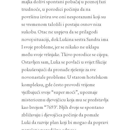
majka doživi spontani pobačaj u poznoj fazi
trudnoće, u porodici počinju da na
površinu izviru sve oni nesporazumi koji su
se vremenom taložili i postaju osnov niza
sukoba. Otac ne uspjeva da se prilagodi
novoj situaciji, dok Lukina sestra Sandra ima
I svoje probleme, jer se nikako ne uklapa
među svoje vršnjake. Tkivo porodice se cijepa.
Ostavljen sam, Luka se povlači u svijet fikcije
pokušavajući da pronađe rješenje za sve
novonastale probleme. U starom hotelskom
kompleksu, gde često provodi vrijeme
vježbajući svoje “super moći”, upoznaje
misterioznu djevojčicu koja mu se predstavlja
kao brojem “7693″. Njih dvoje se spontano
zbližavaju i djevojčica počinje da pomaže
Luki da razvije plan koji bi mogao da popravi
narušene porodične odnose.