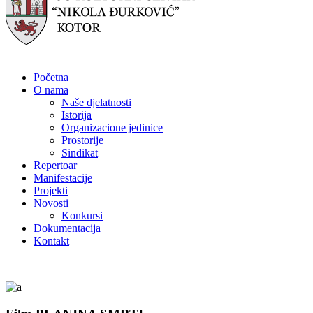
Početna
O nama
Naše djelatnosti
Istorija
Organizacione jedinice
Prostorije
Sindikat
Repertoar
Manifestacije
Projekti
Novosti
Konkursi
Dokumentacija
Kontakt