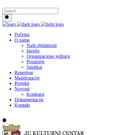
Početna
O nama
Naše djelatnosti
Istorija
Organizacione jedinice
Prostorije
Sindikat
Repertoar
Manifestacije
Projekti
Novosti
Konkursi
Dokumentacija
Kontakt
Buy tickets