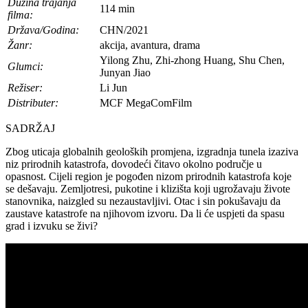
Dužina trajanja
114 min
filma:
Država/Godina:
CHN/2021
Žanr:
akcija, avantura, drama
Yilong Zhu, Zhi-zhong Huang, Shu Chen,
Glumci:
Junyan Jiao
Režiser:
Li Jun
Distributer:
MCF MegaComFilm
SADRŽAJ
Zbog uticaja globalnih geoloških promjena, izgradnja tunela izaziva
niz prirodnih katastrofa, dovodeći čitavo okolno područje u
opasnost. Cijeli region je pogođen nizom prirodnih katastrofa koje
se dešavaju. Zemljotresi, pukotine i klizišta koji ugrožavaju živote
stanovnika, naizgled su nezaustavljivi. Otac i sin pokušavaju da
zaustave katastrofe na njihovom izvoru. Da li će uspjeti da spasu
grad i izvuku se živi?