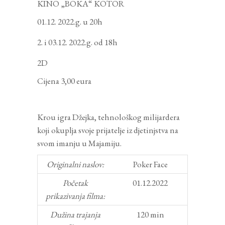
KINO „BOKA“ KOTOR
01.12. 2022.g. u 20h
i 03.12. 2022.g. od 18h
2D
Cijena 3,00 eura
Krou igra Džejka, tehnološkog milijardera
koji okuplja svoje prijatelje iz djetinjstva na
svom imanju u Majamiju.
Originalni naslov:
Poker Face
Početak
01.12.2022
prikazivanja filma:
Dužina trajanja
120 min