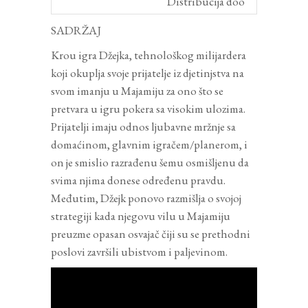
Distribucija doo
SADRŽAJ
Krou igra Džejka, tehnološkog milijardera
koji okuplja svoje prijatelje iz djetinjstva na
svom imanju u Majamiju za ono što se
pretvara u igru pokera sa visokim ulozima.
Prijatelji imaju odnos ljubavne mržnje sa
domaćinom, glavnim igračem/planerom, i
on je smislio razrađenu šemu osmišljenu da
svima njima donese određenu pravdu.
Međutim, Džejk ponovo razmišlja o svojoj
strategiji kada njegovu vilu u Majamiju
preuzme opasan osvajač čiji su se prethodni
poslovi završili ubistvom i paljevinom.