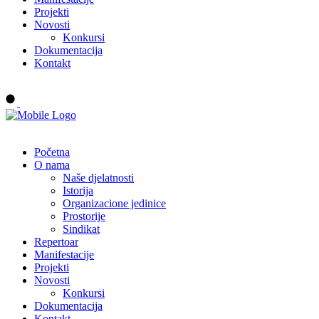
Projekti
Novosti
Konkursi
Dokumentacija
Kontakt
Buy tickets
Početna
O nama
Naše djelatnosti
Istorija
Organizacione jedinice
Prostorije
Sindikat
Repertoar
Manifestacije
Projekti
Novosti
Konkursi
Dokumentacija
Kontakt