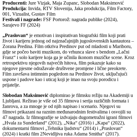
Producenti:
Jure Vizjak, Maja Zupanc, Slobodan Maksimović
Produkcija
: Invida, RTV Slovenija, Jaka produkcija, Film Factory,
001, Vizualist, Gustav Film
Festivali i nagrade:
FSF Portorož: nagrada publike (2024),
Sarajevo FF (2024)
„Praslovan“
je emotivan i inspirativan biografski film koji prati
život i karijeru jednog od najznačajnijih jugoslovenskih kantautora –
Zorana Predina. Film otkriva Predinov put od mladosti u Mariboru,
gdje se počeo baviti muzikom, do vrhunca slave s bendom „Lačni
Franz“ i solo karijere koja ga je učinila ikonom muzičke scene. Kroz
retrospektivu njegovih najvećih hitova, film pokazuje kako su
njegove pjesme odražavale društvene promjene i lične preokrete.
Film završava intimnim pogledom na Predinov život, uključujući
uspone i padove kao i uticaj koji je imao na svoju porodicu i
prijatelje.
Slobodan Maksimović
diplomirao je filmsku režiju na Akademiji u
Ljubljani. Režirao je više od 35 filmova i serija različitih formata i
žanrova, a za mnoge je od njih napisao i scenario. Njegovi su
filmovi prikazani na raznim međunarodnim festivalima i osvojili su
47 nagrada. Iz filmografije se izdvajaju dugometražni igrani filmovi
„Hvala za Sunderland“ (2012), „Nika“ (2016) i „Kapa“ (2022),
dokumentarni filmovi „Tehnika ljudstvu“ (2014) i „Praslovan“
(2024) i kratki film 2Nevidljiva ruka Adama Smitha“ (2017).