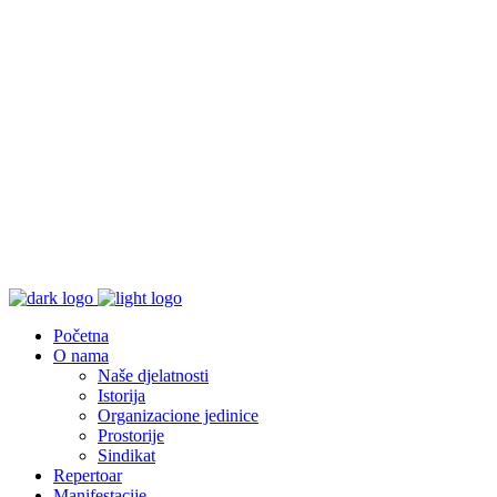
Početna
O nama
Naše djelatnosti
Istorija
Organizacione jedinice
Prostorije
Sindikat
Repertoar
Manifestacije