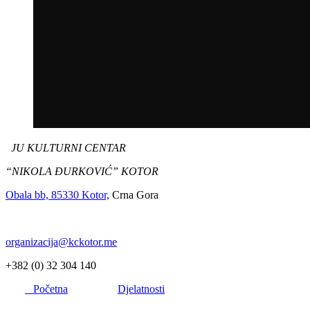
JU KULTURNI CENTAR
“NIKOLA ĐURKOVIĆ” KOTOR
Obala bb, 85330 Kotor,
Crna Gora
organizacija@kckotor.me
+382 (0) 32 304 140
Početna
Djelatnosti