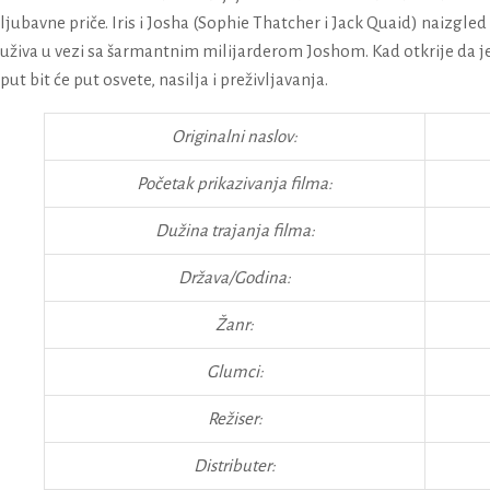
ljubavne priče. Iris i Josha (Sophie Thatcher i Jack Quaid) naizgled 
uživa u vezi sa šarmantnim milijarderom Joshom. Kad otkrije da je 
put bit će put osvete, nasilja i preživljavanja.
Originalni naslov:
Početak prikazivanja filma:
Dužina trajanja filma:
Država/Godina:
Žanr:
Glumci:
Režiser:
Distributer: