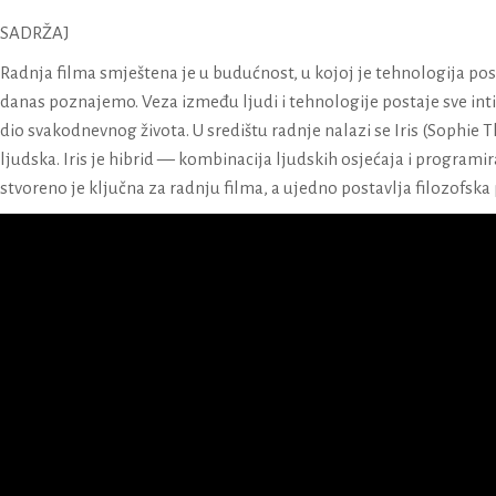
SADRŽAJ
Radnja filma smještena je u budućnost, u kojoj je tehnologija post
danas poznajemo. Veza između ljudi i tehnologije postaje sve inti
dio svakodnevnog života. U središtu radnje nalazi se Iris (Sophie 
ljudska. Iris je hibrid — kombinacija ljudskih osjećaja i programi
stvoreno je ključna za radnju filma, a ujedno postavlja filozofska p