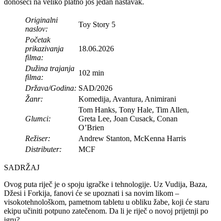
donoseći na veliko platno još jedan nastavak.
Originalni
Toy Story 5
naslov:
Početak
prikazivanja
18.06.2026
filma:
Dužina trajanja
102 min
filma:
Država/Godina:
SAD/2026
Žanr:
Komedija, Avantura, Animirani
Tom Hanks, Tony Hale, Tim Allen,
Glumci:
Greta Lee, Joan Cusack, Conan
O’Brien
Režiser:
Andrew Stanton, McKenna Harris
Distributer:
MCF
SADRŽAJ
Ovog puta riječ je o spoju igračke i tehnologije. Uz Vudija, Baza,
Džesi i Forkija, fanovi će se upoznati i sa novim likom –
visokotehnološkom, pametnom tabletu u obliku žabe, koji će staru
ekipu učiniti potpuno zatečenom. Da li je riječ o novoj prijetnji po
igru?