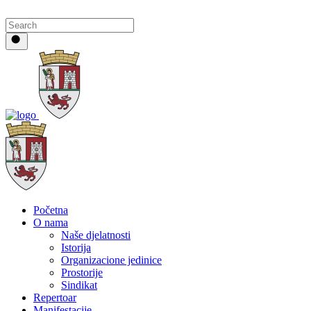
Početna
O nama
Naše djelatnosti
Istorija
Organizacione jedinice
Prostorije
Sindikat
Repertoar
Manifestacije