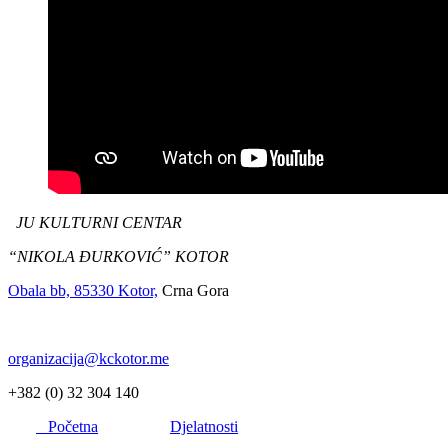
JU KULTURNI CENTAR
“NIKOLA ĐURKOVIĆ” KOTOR
Obala bb, 85330 Kotor,
Crna Gora
organizacija@kckotor.me
+382 (0) 32 304 140
Početna
Djelatnosti