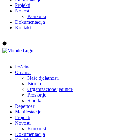
Projekti
Novosti
Konkursi
Dokumentacija
Kontakt
Buy tickets
Početna
O nama
Naše djelatnosti
Istorija
Organizacione jedinice
Prostorije
Sindikat
Repertoar
Manifestacije
Projekti
Novosti
Konkursi
Dokumentacija
Kontakt