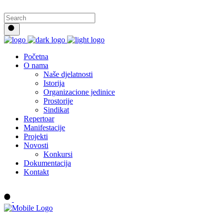
Početna
O nama
Naše djelatnosti
Istorija
Organizacione jedinice
Prostorije
Sindikat
Repertoar
Manifestacije
Projekti
Novosti
Konkursi
Dokumentacija
Kontakt
Buy tickets