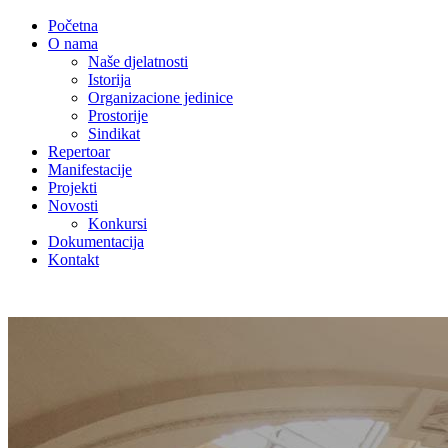
Početna
O nama
Naše djelatnosti
Istorija
Organizacione jedinice
Prostorije
Sindikat
Repertoar
Manifestacije
Projekti
Novosti
Konkursi
Dokumentacija
Kontakt