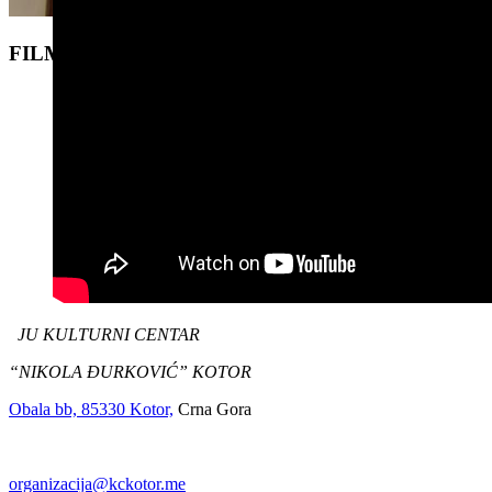
FILM RADNIČKA KLASA IDE U PAKAO
JU KULTURNI CENTAR
“NIKOLA ĐURKOVIĆ” KOTOR
Obala bb, 85330 Kotor,
Crna Gora
organizacija@kckotor.me