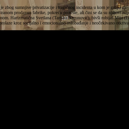
a je zbog sumnjive privatizacije i tragičnog incidenta u kom je grupa n
iranom prodajom fabrike, pokreću proteste, ali čini se da su njihovi nap
rodnom. Harizmatična Svetlana (Tamara Krcunović), bivši robijaš Mija (Le
prolaze kroz socijalno i emocionalno oslobađanje i neočekivano otkriva