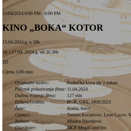
15/04/2024 6:00 PM - 8:00 PM
KINO „BOKA“ KOTOR
15.04.2024.g. u 18h
16. i 17.04. 2024.g. od 20.30h
2D
Cijena 3,00 eura
Originalni naslov:
Radnička klasa ide u pakao
Početak prikazivanja filma:
11.04.2024
Dužina trajanja filma:
127 min
Država/Godina:
BGR, GRE, SRB/2023
Žanr:
drama, horor
Glumci:
Tamara Krcunovic, Leon Lucev, 
Režiser:
Mladen Djordjevic
Distributer:
MCF MegaComFilm