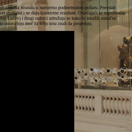
jenih radnika stradala u namjerno podmetnutom požaru. Preostali
ori uzaludni i ne daju konkretne rezultate. Osjećajući se napuštenim
on Lučev) i drugi radnici udružuju se kako bi istražili mistične
ju unutrašnju moć za koju nisu znali da posjeduju.