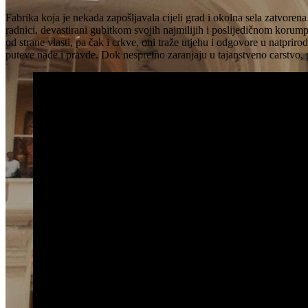
Fabrika koja je nekada zapošljavala cijeli grad i okolna sela zatvoren
radnici, devastirani gubitkom svojih najmilijih i poslijedičnom korump
od strane vlasti, pa čak i crkve, oni traže utjehu i odgovore u natpri
puteve nade i pravde. Dok nespretno zaranjaju u tajanstveno carstvo, 