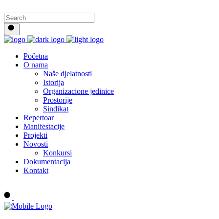
Početna
O nama
Naše djelatnosti
Istorija
Organizacione jedinice
Prostorije
Sindikat
Repertoar
Manifestacije
Projekti
Novosti
Konkursi
Dokumentacija
Kontakt
Buy tickets