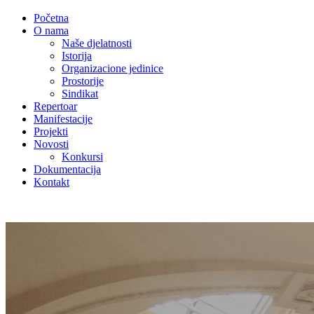
Početna
O nama
Naše djelatnosti
Istorija
Organizacione jedinice
Prostorije
Sindikat
Repertoar
Manifestacije
Projekti
Novosti
Konkursi
Dokumentacija
Kontakt