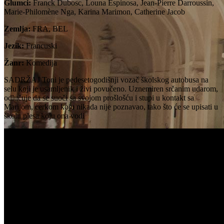
Glumci:
Franck Dubosc, Louna Espinosa, Jean-Pierre Darroussin,
Marie-Philomène Nga, Karina Marimon, Catherine Jacob
Zemlja:
FRA, BEL
Jezik:
Francuski
Žanr:
Komedija
SADRŽAJ Toni je pedesetogodišnji vozač školskog autobusa na
selu koji je usamljenik i živi povučeno. Uznemiren srčanim udarom,
odlučuje da se suoči sa svojom prošlošću i stupi u kontakt sa
Marijom, ćerkom koju nikada nije poznavao, tako što će se upisati u
školu plesa koju ona vodi