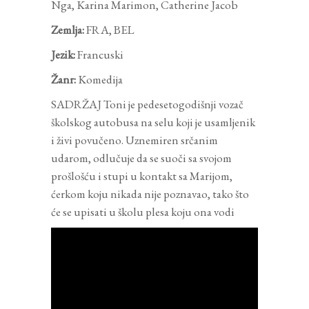
Nga, Karina Marimon, Catherine Jacob
Zemlja:
FRA, BEL
Jezik:
Francuski
Žanr:
Komedija
SADRŽAJ Toni je pedesetogodišnji vozač
školskog autobusa na selu koji je usamljenik
i živi povučeno. Uznemiren srčanim
udarom, odlučuje da se suoči sa svojom
prošlošću i stupi u kontakt sa Marijom,
ćerkom koju nikada nije poznavao, tako što
će se upisati u školu plesa koju ona vodi