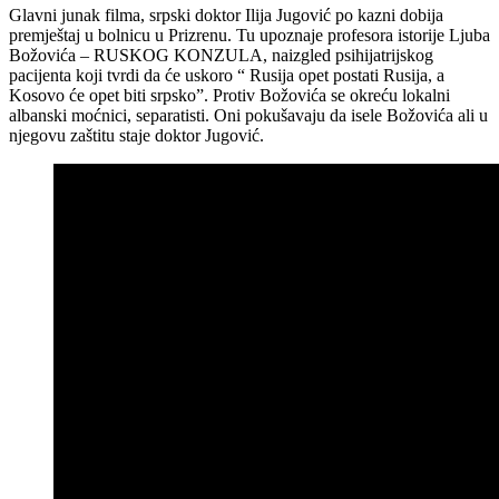
Glavni junak filma, srpski doktor Ilija Jugović po kazni dobija
premještaj u bolnicu u Prizrenu. Tu upoznaje profesora istorije Ljuba
Božovića – RUSKOG KONZULA, naizgled psihijatrijskog
pacijenta koji tvrdi da će uskoro “ Rusija opet postati Rusija, a
Kosovo će opet biti srpsko”. Protiv Božovića se okreću lokalni
albanski moćnici, separatisti. Oni pokušavaju da isele Božovića ali u
njegovu zaštitu staje doktor Jugović.