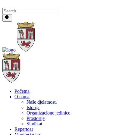
Početna
O nama
Naše djelatnosti
Istorija
Organizacione jedinice
Prostorije
Sindikat
Repertoar
Manifestacije