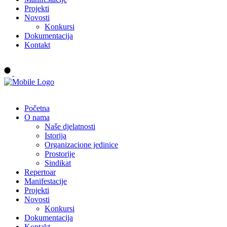
Projekti
Novosti
Konkursi
Dokumentacija
Kontakt
Buy tickets
Početna
O nama
Naše djelatnosti
Istorija
Organizacione jedinice
Prostorije
Sindikat
Repertoar
Manifestacije
Projekti
Novosti
Konkursi
Dokumentacija
Kontakt