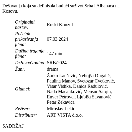
Dešavanja koja su definisala budući suživot Srba i Albanaca na
Kosovu.
Originalni
Ruski Konzul
naslov:
Početak
prikazivanja
07.03.2024
filma:
Dužina trajanja
147 min
filma:
Država/Godina:
SRB/2024
Žanr:
drama
Žarko Laušević, Nebojša Dugalić,
Paulina Manov, Svetozar Cvetković,
Visar Vishka, Danica Radulović,
Glumci:
Nada Macanković, Mensur Safqiu,
Enver Petrovci, Ljubiša Savanović,
Petar Zekavica
Režiser:
Miroslav Lekić
Distributer:
ART VISTA d.o.o.
SADRŽAJ