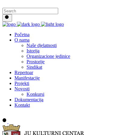
Početna
O nama
Naše djelatnosti
Istorija
Organizacione jedinice
Prostorije
Sindikat
Repertoar
Manifestacije
Projekti
Novosti
Konkursi
Dokumentacija
Kontakt
Buy tickets