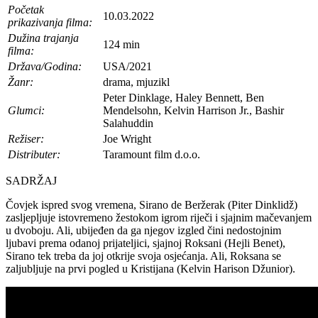
Početak
10.03.2022
prikazivanja filma:
Dužina trajanja
124 min
filma:
Država/Godina:
USA/2021
Žanr:
drama, mjuzikl
Peter Dinklage, Haley Bennett, Ben
Glumci:
Mendelsohn, Kelvin Harrison Jr., Bashir
Salahuddin
Režiser:
Joe Wright
Distributer:
Taramount film d.o.o.
SADRŽAJ
Čovjek ispred svog vremena, Sirano de Beržerak (Piter Dinklidž)
zasljepljuje istovremeno žestokom igrom riječi i sjajnim mačevanjem
u dvoboju. Ali, ubijeđen da ga njegov izgled čini nedostojnim
ljubavi prema odanoj prijateljici, sjajnoj Roksani (Hejli Benet),
Sirano tek treba da joj otkrije svoja osjećanja. Ali, Roksana se
zaljubljuje na prvi pogled u Kristijana (Kelvin Harison Džunior).