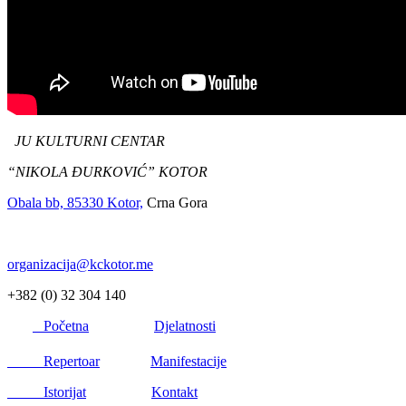
JU KULTURNI CENTAR
“NIKOLA ĐURKOVIĆ” KOTOR
Obala bb, 85330 Kotor,
Crna Gora
organizacija@kckotor.me
+382 (0) 32 304 140
Početna
Djelatnosti
Repertoar
Manifestacije
Istorijat
Kontakt