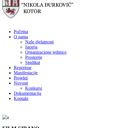
Početna
O nama
Naše djelatnosti
Istorija
Organizacione jedinice
Prostorije
Sindikat
Repertoar
Manifestacije
Projekti
Novosti
Konkursi
Dokumentacija
Kontakt