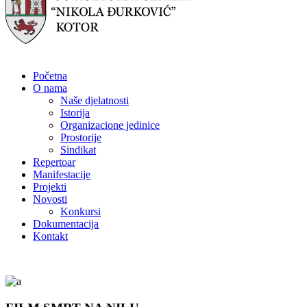
Početna
O nama
Naše djelatnosti
Istorija
Organizacione jedinice
Prostorije
Sindikat
Repertoar
Manifestacije
Projekti
Novosti
Konkursi
Dokumentacija
Kontakt