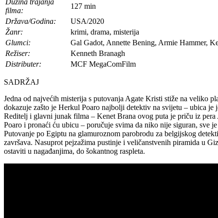
Dužina trajanja
127 min
filma:
Država/Godina:
USA/2020
Žanr:
krimi, drama, misterija
Glumci:
Gal Gadot, Annette Bening, Armie Hammer, Ke
Režiser:
Kenneth Branagh
Distributer:
MCF MegaComFilm
SADRŽAJ
Jedna od najvećih misterija s putovanja Agate Kristi stiže na velik
dokazuje zašto je Herkul Poaro najbolji detektiv na svijetu – ubica je 
Reditelj i glavni junak filma – Kenet Brana ovog puta je priču iz per
Poaro i pronaći ću ubicu – poručuje svima da niko nije siguran, sve je
Putovanje po Egiptu na glamuroznom parobrodu za belgijskog detektiv
završava. Nasuprot pejzažima pustinje i veličanstvenih piramida u Gizi
ostaviti u nagađanjima, do šokantnog raspleta.