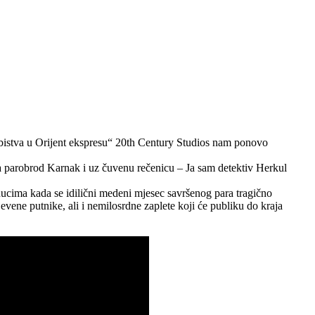
Ubistva u Orijent ekspresu“ 20th Century Studios nam ponovo
 na parobrod Karnak i uz čuvenu rečenicu – Ja sam detektiv Herkul
ucima kada se idilični medeni mjesec savršenog para tragično
evene putnike, ali i nemilosrdne zaplete koji će publiku do kraja