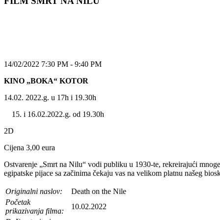
FILM SMRT NA NILU
14/02/2022 7:30 PM - 9:40 PM
KINO „BOKA“ KOTOR
14.02. 2022.g. u 17h i 19.30h
i 16.02.2022.g. od 19.30h
2D
Cijena 3,00 eura
Ostvarenje „Smrt na Nilu“ vodi publiku u 1930-te, rekreirajući mnoge 
egipatske pijace sa začinima čekaju vas na velikom platnu našeg bios
Originalni naslov:
Death on the Nile
Početak
10.02.2022
prikazivanja filma: