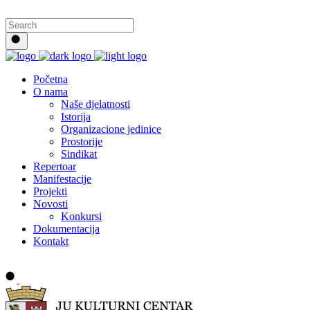
Početna
O nama
Naše djelatnosti
Istorija
Organizacione jedinice
Prostorije
Sindikat
Repertoar
Manifestacije
Projekti
Novosti
Konkursi
Dokumentacija
Kontakt
Buy tickets