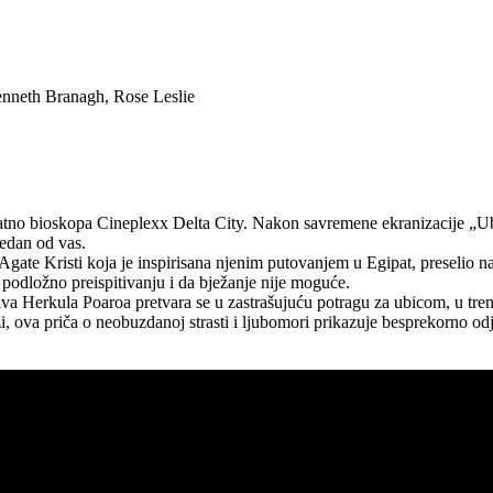
nneth Branagh, Rose Leslie
o platno bioskopa Cineplexx Delta City. Nakon savremene ekranizacije „
jedan od vas.
a Agate Kristi koja je inspirisana njenim putovanjem u Egipat, preselio
 podložno preispitivanju i da bježanje nije moguće.
a Herkula Poaroa pretvara se u zastrašujuću potragu za ubicom, u tren
, ova priča o neobuzdanoj strasti i ljubomori prikazuje besprekorno odj