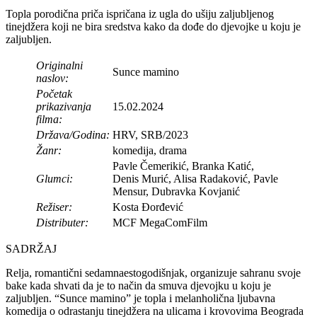
Topla porodična priča ispričana iz ugla do ušiju zaljubljenog
tinejdžera koji ne bira sredstva kako da dođe do djevojke u koju je
zaljubljen.
Originalni
Sunce mamino
naslov:
Početak
prikazivanja
15.02.2024
filma:
Država/Godina:
HRV, SRB/2023
Žanr:
komedija, drama
Pavle Čemerikić, Branka Katić,
Glumci:
Denis Murić, Alisa Radaković, Pavle
Mensur, Dubravka Kovjanić
Režiser:
Kosta Đorđević
Distributer:
MCF MegaComFilm
SADRŽAJ
Relja, romantični sedamnaestogodišnjak, organizuje sahranu svoje
bake kada shvati da je to način da smuva djevojku u koju je
zaljubljen. “Sunce mamino” je topla i melanholična ljubavna
komedija o odrastanju tinejdžera na ulicama i krovovima Beograda