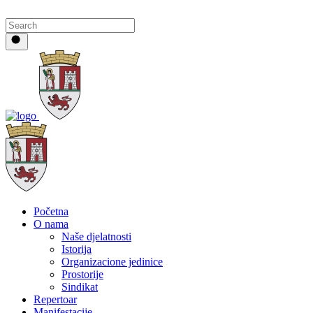
Početna
O nama
Naše djelatnosti
Istorija
Organizacione jedinice
Prostorije
Sindikat
Repertoar
Manifestacije