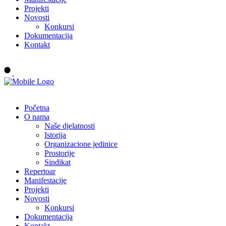
Projekti
Novosti
Konkursi
Dokumentacija
Kontakt
Buy tickets
Početna
O nama
Naše djelatnosti
Istorija
Organizacione jedinice
Prostorije
Sindikat
Repertoar
Manifestacije
Projekti
Novosti
Konkursi
Dokumentacija
Kontakt