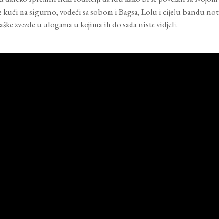
 kući na sigurno, vodeći sa sobom i Bagsa, Lolu i cijelu bandu n
ške zvezde u ulogama u kojima ih do sada niste vidjeli.