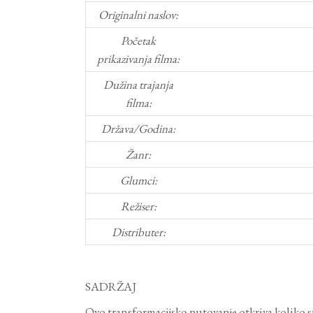
Originalni naslov:
Početak
prikazivanja filma:
Dužina trajanja
filma:
Država/Godina:
Žanr:
Glumci:
Režiser:
Distributer:
SADRŽAJ
Ovo transformacijsko putovanje otkriva koliko su