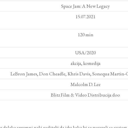
Space Jam: A New Legacy
15.07.2021
120 min
USA/2020
akcija, komedija
LeBron James, Don Cheadle, Khris Davis, Sonequa Martin-G
Malcolm D. Lee
Blitz Film & Video Distribucija doo
 daleko spremni neki roditelji da idu kako bi se povezali sa svojo