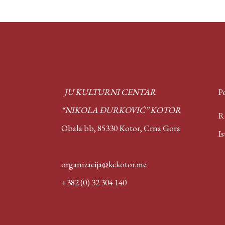
JU KULTURNI CENTAR
Po
“NIKOLA ĐURKOVIĆ” KOTOR
Rep
Obala bb, 85330 Kotor,
Crna Gora
Isto
organizacija@kckotor.me
+382 (0) 32 304 140