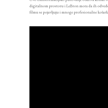
digitalnom prostoru i LeBron mora da ih odvede
filmu se pojavljuju i mnoge profesionalne košarka