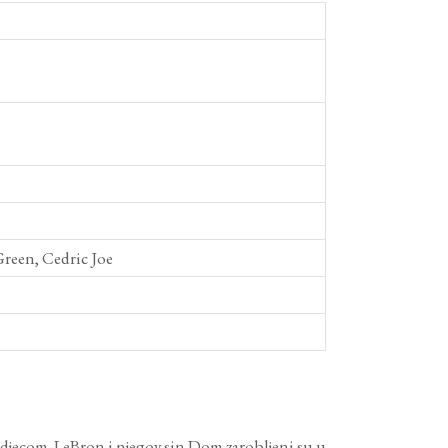
reen, Cedric Joe
m djecom. LeBron i njegov sin Dom zarobljeni su u