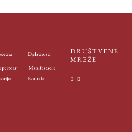
DRUŠTVENE
četna
Djelatnosti
MREŽE
ertoar
Manifestacije
rijat
Kontakt