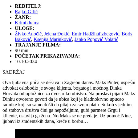
REDITELJ:
Rajko Grlić
ŽANR:
Krimi drama
ULOGE:
Živko Anočić
,
Jelena Đokić
,
Emir Hadžihafizbegović
,
Boris
Isaković
,
Ksenija Marinković
,
Janko Popović Volarić
TRAJANJE FILMA:
90 min
POČETAK PRIKAZIVANJA:
10.10.2024
SADRŽAJ
Ova ljubavna priča se dešava u Zagrebu danas. Maks Pinter, uspešni
advokat oslobodio je svoga klijenta, bogatog i moćnog Dinka
Horvata od optužnice za dvostruko ubistvo. Na proslavi pijani Maks
Dinku otvoreno govori da je ubica koji je hladnokrvno upucao
radnike koji su samo došli da pitaju za svoju platu. Sukob s jednim
od stubova društva čini ga nepoželjnim, gubi partnere Grgu i
klijente, ostavlja ga žena. No Maks se ne predaje. Uz pomoć Nine,
ljubavi iz studentskih dana, kreće u borbu…