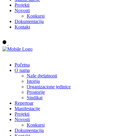
Projekti
Novosti
Konkursi
Dokumentacija
Kontakt
Buy tickets
Početna
O nama
Naše djelatnosti
Istorija
Organizacione jedinice
Prostorije
Sindikat
Repertoar
Manifestacije
Projekti
Novosti
Konkursi
Dokumentacija
Kontakt