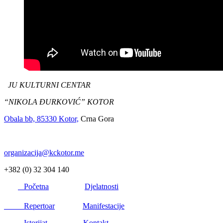
JU KULTURNI CENTAR
“NIKOLA ĐURKOVIĆ” KOTOR
Obala bb, 85330 Kotor,
Crna Gora
organizacija@kckotor.me
+382 (0) 32 304 140
Početna
Djelatnosti
Repertoar
Manifestacije
Istorijat
Kontakt