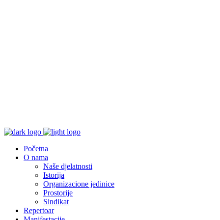
Početna
O nama
Naše djelatnosti
Istorija
Organizacione jedinice
Prostorije
Sindikat
Repertoar
Manifestacije