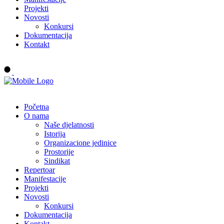
Projekti
Novosti
Konkursi
Dokumentacija
Kontakt
Buy tickets
Početna
O nama
Naše djelatnosti
Istorija
Organizacione jedinice
Prostorije
Sindikat
Repertoar
Manifestacije
Projekti
Novosti
Konkursi
Dokumentacija
Kontakt