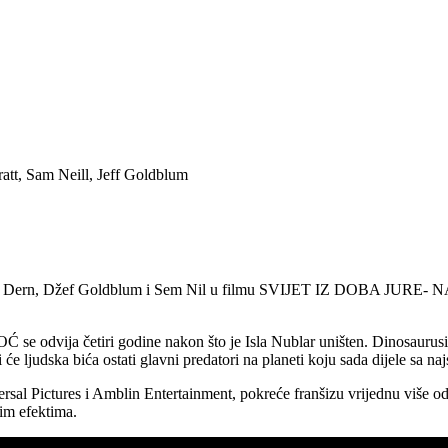
att, Sam Neill, Jeff Goldblum
Lora Dern, Džef Goldblum i Sem Nil u filmu SVIJET IZ DOBA JURE- NA
 se odvija četiri godine nakon što je Isla Nublar uništen. Dinosaurusi 
e ljudska bića ostati glavni predatori na planeti koju sada dijele sa najs
tures i Amblin Entertainment, pokreće franšizu vrijednu više od 5 mil
im efektima.