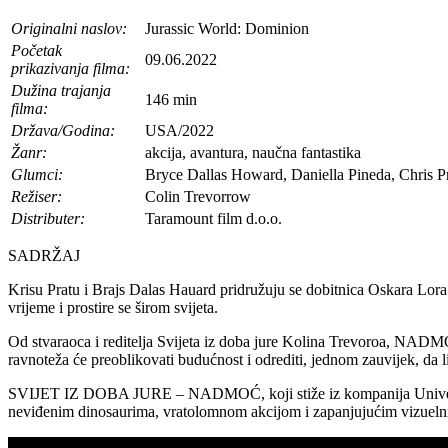
Originalni naslov:
Jurassic World: Dominion
Početak
09.06.2022
prikazivanja filma:
Dužina trajanja
146 min
filma:
Država/Godina:
USA/2022
Žanr:
akcija, avantura, naučna fantastika
Glumci:
Bryce Dallas Howard, Daniella Pineda, Chris Pr
Režiser:
Colin Trevorrow
Distributer:
Taramount film d.o.o.
SADRŽAJ
Krisu Pratu i Brajs Dalas Hauard pridružuju se dobitnica Oskara 
vrijeme i prostire se širom svijeta.
Od stvaraoca i reditelja Svijeta iz doba jure Kolina Trevoroa, NADMOĆ
ravnoteža će preoblikovati budućnost i odrediti, jednom zauvijek, da li ć
SVIJET IZ DOBA JURE – NADMOĆ, koji stiže iz kompanija Universal Pic
neviđenim dinosaurima, vratolomnom akcijom i zapanjujućim vizueln