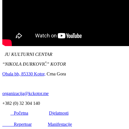
JU KULTURNI CENTAR
“NIKOLA ĐURKOVIĆ” KOTOR
Obala bb, 85330 Kotor,
Crna Gora
organizacija@kckotor.me
+382 (0) 32 304 140
Početna
Djelatnosti
Repertoar
Manifestacije