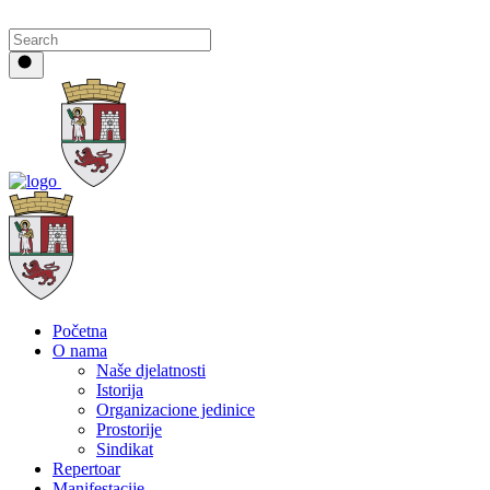
Početna
O nama
Naše djelatnosti
Istorija
Organizacione jedinice
Prostorije
Sindikat
Repertoar
Manifestacije