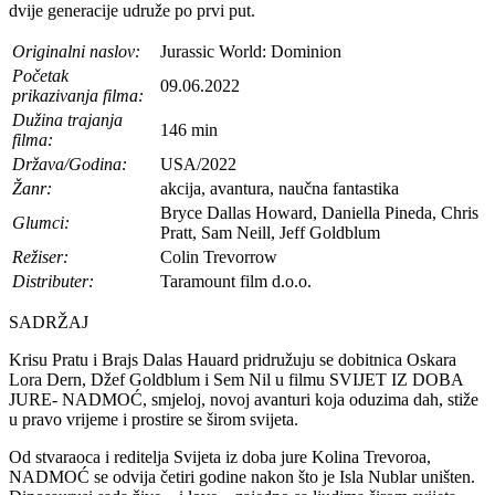
dvije generacije udruže po prvi put.
Originalni naslov:
Jurassic World: Dominion
Početak
09.06.2022
prikazivanja filma:
Dužina trajanja
146 min
filma:
Država/Godina:
USA/2022
Žanr:
akcija, avantura, naučna fantastika
Bryce Dallas Howard, Daniella Pineda, Chris
Glumci:
Pratt, Sam Neill, Jeff Goldblum
Režiser:
Colin Trevorrow
Distributer:
Taramount film d.o.o.
SADRŽAJ
Krisu Pratu i Brajs Dalas Hauard pridružuju se dobitnica Oskara
Lora Dern, Džef Goldblum i Sem Nil u filmu SVIJET IZ DOBA
JURE- NADMOĆ, smjeloj, novoj avanturi koja oduzima dah, stiže
u pravo vrijeme i prostire se širom svijeta.
Od stvaraoca i reditelja Svijeta iz doba jure Kolina Trevoroa,
NADMOĆ se odvija četiri godine nakon što je Isla Nublar uništen.