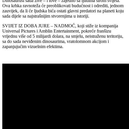
Dinosaurusi sada žive – i love – zajedno sa ljudima širom svijeta.
Ova krhka ravnoteža će preoblikovati budućnost i odrediti, jednom
zauvijek, da li će ljudska bića ostati glavni predatori na planeti koju
sada dijele sa najstrašnijim stvorenjima u istoriji.
SVIJET IZ DOBA JURE – NADMOĆ, koji stiže iz kompanija
Universal Pictures i Amblin Entertainment, pokreće franšizu
vrijednu više od 5 milijardi dolara, na smjelu, neistraženu teritoriju,
sa do sada neviđenim dinosaurima, vratolomnom akcijom i
zapanjujućim vizuelnim efektima.