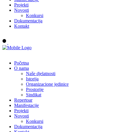
Projekti
Novosti
Konkursi
Dokumentacija
Kontakt
Buy tickets
Početna
O nama
Naše djelatnosti
Istorija
Organizacione jedinice
Prostorije
Sindikat
Repertoar
Manifestacije
Projekti
Novosti
Konkursi
Dokumentacija
Kontakt