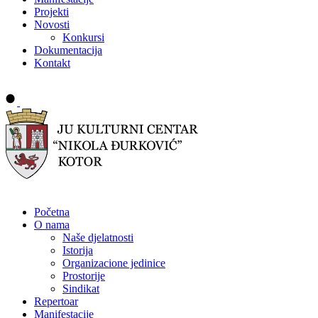
Projekti
Novosti
Konkursi
Dokumentacija
Kontakt
Buy tickets
Početna
O nama
Naše djelatnosti
Istorija
Organizacione jedinice
Prostorije
Sindikat
Repertoar
Manifestacije