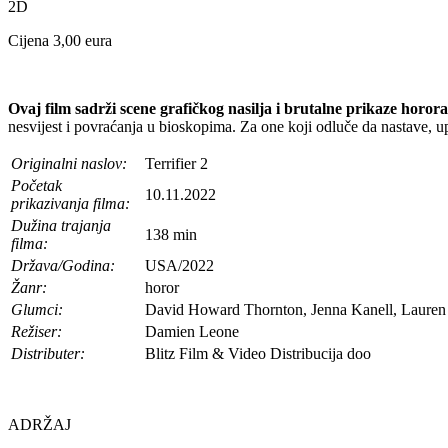
2D
Cijena 3,00 eura
Ovaj film sadrži scene grafičkog nasilja i brutalne prikaze horor
nesvijest i povraćanja u bioskopima. Za one koji odluče da nastave, 
Originalni naslov:
Terrifier 2
Početak
10.11.2022
prikazivanja filma:
Dužina trajanja
138 min
filma:
Država/Godina:
USA/2022
Žanr:
horor
Glumci:
David Howard Thornton, Jenna Kanell, Lauren
Režiser:
Damien Leone
Distributer:
Blitz Film & Video Distribucija doo
ADRŽAJ