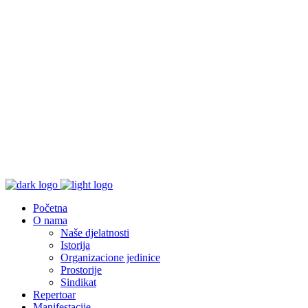
Početna
O nama
Naše djelatnosti
Istorija
Organizacione jedinice
Prostorije
Sindikat
Repertoar
Manifestacije