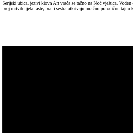
Serijski ubica, jezivi klovn Art vraća se tačno na Noć vještica. Vođe
broj mrtvih tijela raste, brat i sestra otkrivaju mračnu porodičnu tajnu