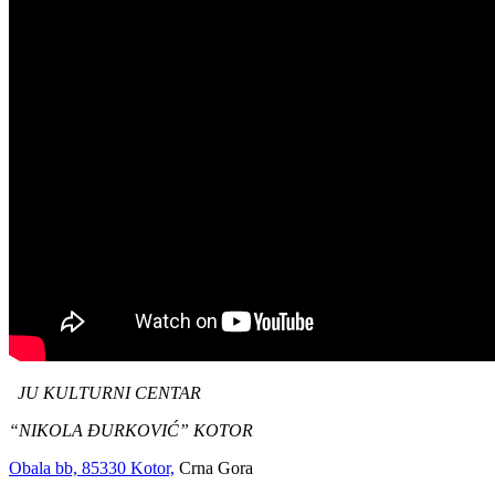
JU KULTURNI CENTAR
“NIKOLA ĐURKOVIĆ” KOTOR
Obala bb, 85330 Kotor,
Crna Gora