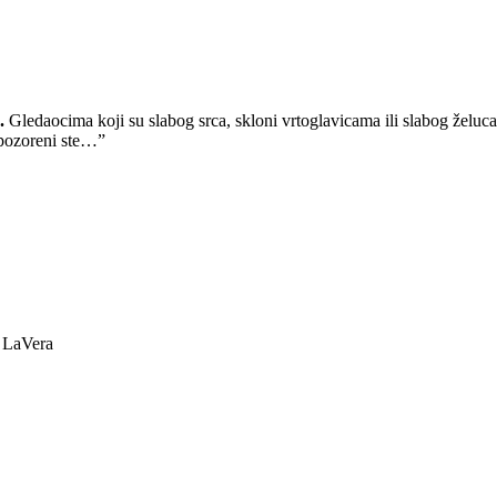
a.
Gledaocima koji su slabog srca, skloni vrtoglavicama ili slabog želuca 
upozoreni ste…”
 LaVera