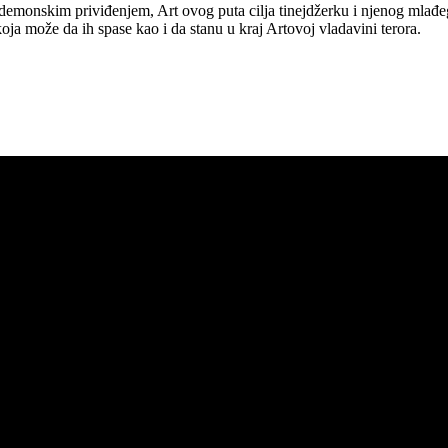
n demonskim priviđenjem, Art ovog puta cilja tinejdžerku i njenog mlađeg
 koja može da ih spase kao i da stanu u kraj Artovoj vladavini terora.