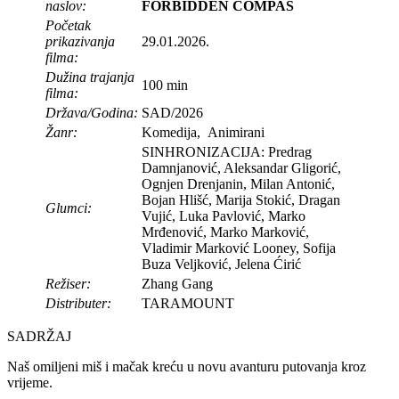
naslov:
FORBIDDEN COMPAS
Početak
prikazivanja
29.01.2026.
filma:
Dužina trajanja
100 min
filma:
Država/Godina:
SAD/2026
Žanr:
Komedija, Animirani
SINHRONIZACIJA: Predrag
Damnjanović, Aleksandar Gligorić,
Ognjen Drenjanin, Milan Antonić,
Bojan Hlišć, Marija Stokić, Dragan
Glumci:
Vujić, Luka Pavlović, Marko
Mrđenović, Marko Marković,
Vladimir Marković Looney, Sofija
Buza Veljković, Jelena Ćirić
Režiser:
Zhang Gang
Distributer:
TARAMOUNT
SADRŽAJ
Naš omiljeni miš i mačak kreću u novu avanturu putovanja kroz
vrijeme.