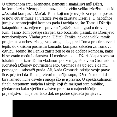
U užurbanom srcu Menhetna, pametni i snalažljivi miš Džeri,
krišom ulazi u Metropoliten muzej da bi vidio veliku izložbu i mitski
„Astralni kompas“. Mačak Tom, koji mu je uvijek za repom, postao
je novi čuvar muzeja i uradiće sve da zaustavi Džerija. U haotičnoj
jurnjavi neprocjenjivi kompas pada i razbija se, što Toma i Džerija
katapultira kroz vrijeme – pravo u šljašteći, zlatni grad u drevnoj
Kini. Tamo Tom postaje slavljen kao božanski glasnik, na Džerijevo
nezadovoljstvo. Vladar grada, Učitelj Feniks, nekada veliki ratnik
protjeran sa nebesa zbog svoje arogancije, pred Toma prostire crveni
tepih, dok krišom posmatra komadić kompasa zakačen za Tomovu
ogrlicu. Jedino što Feniks zaista želi je da se dočepa kompasa, kako
bi se vratio među božanstva. U međuvremenu Džeri sklapa savez sa
lokalnim, harizmatičnim vladarom podzemlja, Pacovom Gromadom.
Koristeći Džerijev povrijeđeni ego, Gromada ga ubjeđuje da mu
pomogne u sabotaži grada. Ali, kada Gromada otkrije svoje pravo
lice, prijeteći da Toma pretvori u mačiju supu, Džeri će morati da
bira između lične osvete i onoga što je ispravno. U spektakularnom
finalu prepunom smijeha i akcije koji će razigrati srca publike,
gledaćemo kako vječito rivalstvo prerasta u najneobičnije
prijateljstvo – ili je bar tako dok ne počne sljedeća jurnjava…