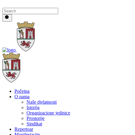
Početna
O nama
Naše djelatnosti
Istorija
Organizacione jedinice
Prostorije
Sindikat
Repertoar
Manifestacije