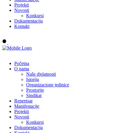
Projekti
Novosti
Konkursi
Dokumentacija
Kontakt
Buy tickets
Početna
O nama
Naše djelatnosti
Istorija
Organizacione jedinice
Prostorije
Sindikat
Repertoar
Manifestacije
Projekti
Novosti
Konkursi
Dokumentacija
Kontakt