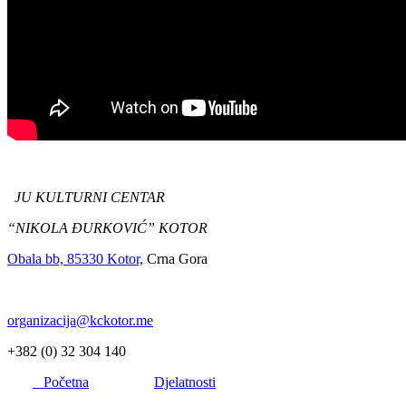
JU KULTURNI CENTAR
“NIKOLA ĐURKOVIĆ” KOTOR
Obala bb, 85330 Kotor,
Crna Gora
organizacija@kckotor.me
+382 (0) 32 304 140
Početna
Djelatnosti