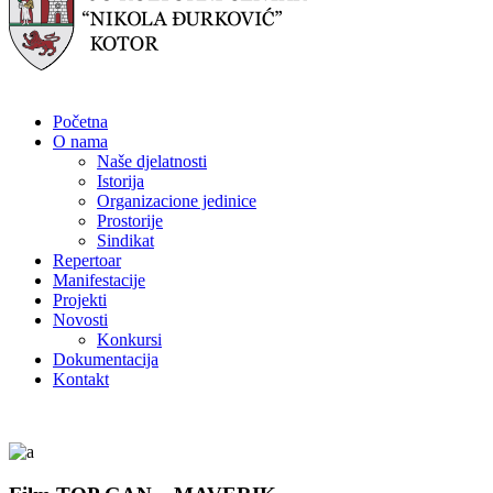
Početna
O nama
Naše djelatnosti
Istorija
Organizacione jedinice
Prostorije
Sindikat
Repertoar
Manifestacije
Projekti
Novosti
Konkursi
Dokumentacija
Kontakt