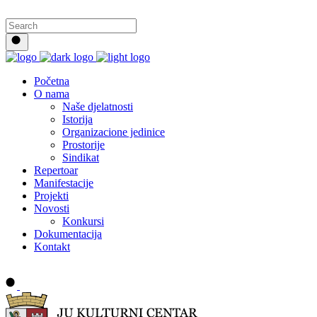
Početna
O nama
Naše djelatnosti
Istorija
Organizacione jedinice
Prostorije
Sindikat
Repertoar
Manifestacije
Projekti
Novosti
Konkursi
Dokumentacija
Kontakt
Buy tickets