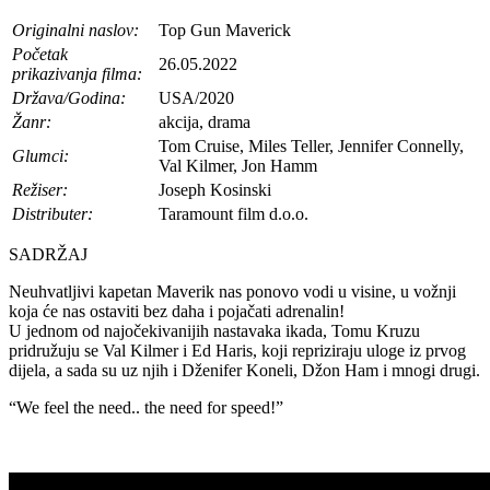
Originalni naslov:
Top Gun Maverick
Početak
26.05.2022
prikazivanja filma:
Država/Godina:
USA/2020
Žanr:
akcija, drama
Tom Cruise, Miles Teller, Jennifer Connelly,
Glumci:
Val Kilmer, Jon Hamm
Režiser:
Joseph Kosinski
Distributer:
Taramount film d.o.o.
SADRŽAJ
Neuhvatljivi kapetan Maverik nas ponovo vodi u visine, u vožnji
koja će nas ostaviti bez daha i pojačati adrenalin!
U jednom od najočekivanijih nastavaka ikada, Tomu Kruzu
pridružuju se Val Kilmer i Ed Haris, koji repriziraju uloge iz prvog
dijela, a sada su uz njih i Dženifer Koneli, Džon Ham i mnogi drugi.
“We feel the need.. the need for speed!”