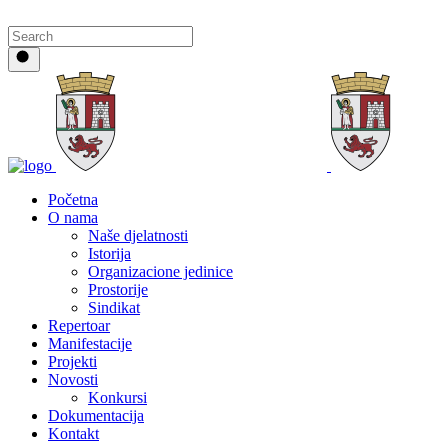
Početna
O nama
Naše djelatnosti
Istorija
Organizacione jedinice
Prostorije
Sindikat
Repertoar
Manifestacije
Projekti
Novosti
Konkursi
Dokumentacija
Kontakt