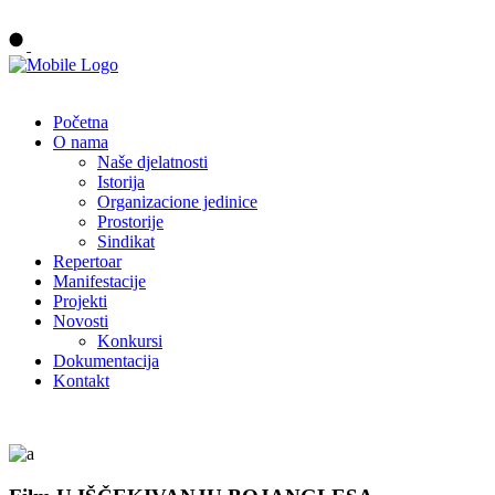
Buy tickets
Početna
O nama
Naše djelatnosti
Istorija
Organizacione jedinice
Prostorije
Sindikat
Repertoar
Manifestacije
Projekti
Novosti
Konkursi
Dokumentacija
Kontakt