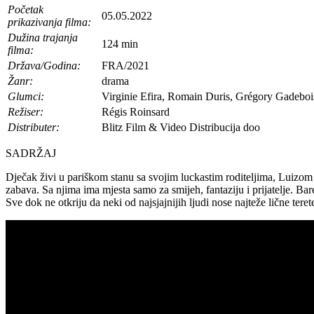
Početak
05.05.2022
prikazivanja filma:
Dužina trajanja
124 min
filma:
Država/Godina:
FRA/2021
Žanr:
drama
Glumci:
Virginie Efira, Romain Duris, Grégory Gadeboi
Režiser:
Régis Roinsard
Distributer:
Blitz Film & Video Distribucija doo
SADRŽAJ
Dječak živi u pariškom stanu sa svojim luckastim roditeljima, Luizom
zabava. Sa njima ima mjesta samo za smijeh, fantaziju i prijatelje. B
Sve dok ne otkriju da neki od najsjajnijih ljudi nose najteže lične teret