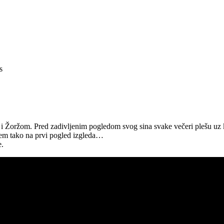
s
 i Žoržom. Pred zadivljenim pogledom svog sina svake večeri plešu uz 
arem tako na prvi pogled izgleda…
e.