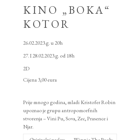
KINO „BOKA“
KOTOR
26.02.2023.g. u 20h
I 28.02.2023.g. od 18h
2D
Cijena 3,00 eura
Prije mnogo godina, mladi Kristofer Robin
upoznao je grupu antropomorfnih
stvorenja – Vini Pu, Sova, Zec, Prasence i
Njar.
Originalni naslov:
Winnie The Pooh: