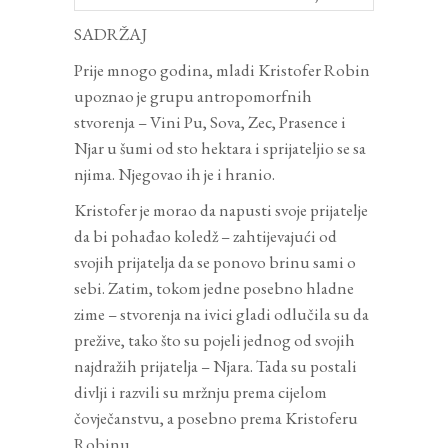
SADRŽAJ
Prije mnogo godina, mladi Kristofer Robin
upoznao je grupu antropomorfnih
stvorenja – Vini Pu, Sova, Zec, Prasence i
Njar u šumi od sto hektara i sprijateljio se sa
njima. Njegovao ih je i hranio.
Kristofer je morao da napusti svoje prijatelje
da bi pohađao koledž – zahtijevajući od
svojih prijatelja da se ponovo brinu sami o
sebi. Zatim, tokom jedne posebno hladne
zime – stvorenja na ivici gladi odlučila su da
prežive, tako što su pojeli jednog od svojih
najdražih prijatelja – Njara. Tada su postali
divlji i razvili su mržnju prema cijelom
čovječanstvu, a posebno prema Kristoferu
Robinu.