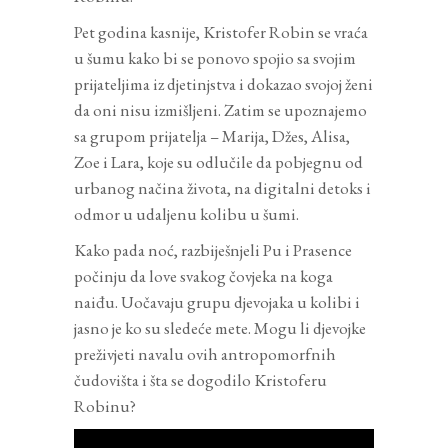
Pet godina kasnije, Kristofer Robin se vraća
u šumu kako bi se ponovo spojio sa svojim
prijateljima iz djetinjstva i dokazao svojoj ženi
da oni nisu izmišljeni. Zatim se upoznajemo
sa grupom prijatelja – Marija, Džes, Alisa,
Zoe i Lara, koje su odlučile da pobjegnu od
urbanog načina života, na digitalni detoks i
odmor u udaljenu kolibu u šumi.
Kako pada noć, razbiješnjeli Pu i Prasence
počinju da love svakog čovjeka na koga
naiđu. Uočavaju grupu djevojaka u kolibi i
jasno je ko su sledeće mete. Mogu li djevojke
preživjeti navalu ovih antropomorfnih
čudovišta i šta se dogodilo Kristoferu
Robinu?