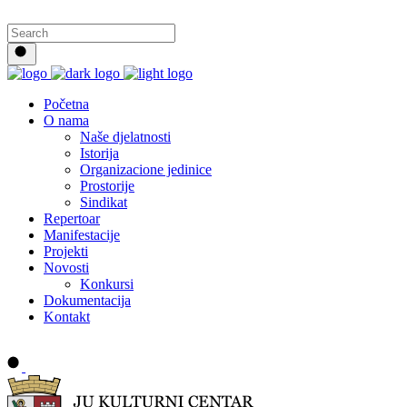
Početna
O nama
Naše djelatnosti
Istorija
Organizacione jedinice
Prostorije
Sindikat
Repertoar
Manifestacije
Projekti
Novosti
Konkursi
Dokumentacija
Kontakt
Buy tickets