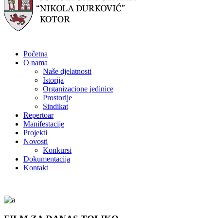
Početna
O nama
Naše djelatnosti
Istorija
Organizacione jedinice
Prostorije
Sindikat
Repertoar
Manifestacije
Projekti
Novosti
Konkursi
Dokumentacija
Kontakt