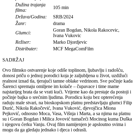
Dužina trajanja
105 min
filma:
Država/Godina:
SRB/2024
Žanr:
drama
Goran Bogdan, Nikola Rakocevic,
Glumci:
Ivana Vukovic
Režiser:
Marko Djordjevic
Distributer:
MCF MegaComFilm
SADRŽAJ
Ovo filmsko ostvarenje koje odiše toplinom, ljubavlju i radošću,
donosi priču o jednoj porodici koja je zaljubljena u život, uzdižući
realnost iznad tla, tjerajući tamne oblake vedrinom. Sve počinje kada
Šarenci spremaju omiljene im kolače – čupavace i time mame
najstarijeg brata da se vrati kući. Vrijeme kao da prestaje da postoji i
počinje bajka o srećnim ljudima. Porodicu koju bez opterećenja
raduju male stvari, na bioskopskom platnu predstavljaju glumci Filip
Đurić, Nikola Rakočević, Ivana Vuković, djevojčica Miona
Pejković, odnosno Moca, Vasa, Višnja i Marta, a sa njima na platnu
su i Goran Bogdan i Milica Jovović tumačeći Mocinog kuma Duška
i njegovu ćerku Vanju. Ovaj film namijenjen je apsloutno svima i
mogu da ga gledaju jednako i djeca i odrasli.