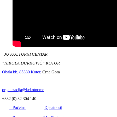
JU KULTURNI CENTAR
“NIKOLA ĐURKOVIĆ” KOTOR
Obala bb, 85330 Kotor,
Crna Gora
organizacija@kckotor.me
+382 (0) 32 304 140
Početna
Djelatnosti