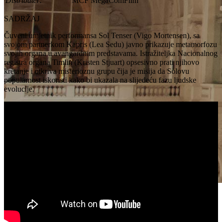
Distributer:
MCF MegaComFilm
SADRŽAJ
Čuveni umjetnik performansa Sol Tenser (Vigo Mortensen), sa
svojom partnerkom Kapris (Lea Sedu) javno prikazuje metamorfozu
svojih organa u avangardnim predstavama. Istražiteljka Nacionalnog
registra organa Timlin (Kristen Stjuart) opsesivno prati njihovo
kretanje i otkriva misterioznu grupu čija je misija da Solovu
popularnost iskoristi kako bi ukazala na slijedeću fazu ljudske
evolucije.
FILM ZLOČINI BUDUĆNOSTI