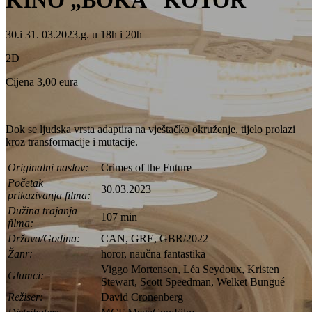
KINO „BOKA“ KOTOR
30.i 31. 03.2023.g. u 18h i 20h
2D
Cijena 3,00 eura
Dok se ljudska vrsta adaptira na vještačko okruženje, tijelo prolazi
kroz transformacije i mutacije.
Originalni naslov:
Crimes of the Future
Početak
30.03.2023
prikazivanja filma:
Dužina trajanja
107 min
filma:
Država/Godina:
CAN, GRE, GBR/2022
Žanr:
horor, naučna fantastika
Viggo Mortensen, Léa Seydoux, Kristen
Glumci:
Stewart, Scott Speedman, Welket Bungué
Režiser:
David Cronenberg