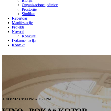
Istorija
Organizacione jedinice
Prostorije
Sindikat
Repertoar
Manifestacije
Projekti
Novosti
Konkursi
Dokumentacija
Kontakt
31/03/2023 8:00 PM - 9:30 PM