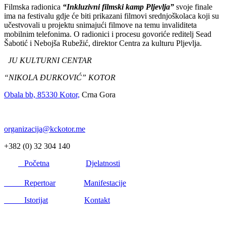
Filmska radionica
“Inkluzivni filmski kamp Pljevlja”
svoje finale
ima na festivalu gdje će biti prikazani filmovi srednjoškolaca koji su
učestvovali u projektu snimajući filmove na temu invaliditeta
mobilnim telefonima. O radionici i procesu govoriće reditelj Sead
Šabotić i Nebojša Rubežić, direktor Centra za kulturu Pljevlja.
JU KULTURNI CENTAR
“NIKOLA ĐURKOVIĆ” KOTOR
Obala bb, 85330 Kotor,
Crna Gora
organizacija@kckotor.me
+382 (0) 32 304 140
Početna
Djelatnosti
Repertoar
Manifestacije
Istorijat
Kontakt