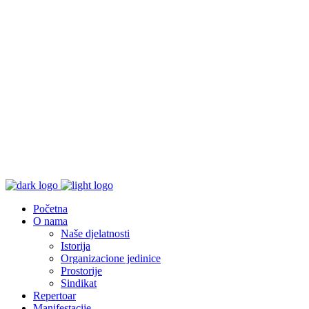
Početna
O nama
Naše djelatnosti
Istorija
Organizacione jedinice
Prostorije
Sindikat
Repertoar
Manifestacije