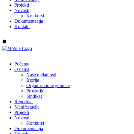
Projekti
Novosti
Konkursi
Dokumentacija
Kontakt
Buy tickets
Početna
O nama
Naše djelatnosti
Istorija
Organizacione jedinice
Prostorije
Sindikat
Repertoar
Manifestacije
Projekti
Novosti
Konkursi
Dokumentacija
Kontakt