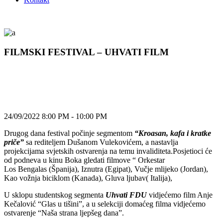
FILMSKI FESTIVAL – UHVATI FILM
24/09/2022 8:00 PM - 10:00 PM
Drugog dana festival počinje segmentom
“Kroasan, kafa i kratke
priče”
sa rediteljem Dušanom Vulekovićem, a nastavlja
projekcijama svjetskih ostvarenja na temu invaliditeta.Posjetioci će
od podneva u kinu Boka gledati filmove “ Orkestar
Los Bengalas (Španija), Iznutra (Egipat), Vučje mlijeko (Jordan),
Kao vožnja biciklom (Kanada), Gluva ljubav( Italija),
U sklopu studentskog segmenta
Uhvati FDU
vidjećemo film Anje
Kečalović “Glas u tišini”, a u selekciji domaćeg filma vidjećemo
ostvarenje “Naša strana ljepšeg dana”.